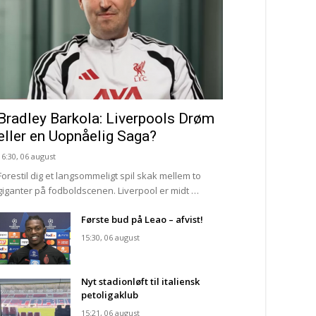
Bradley Barkola: Liverpools Drøm
eller en Uopnåelig Saga?
16:30, 06 august
Forestil dig et langsommeligt spil skak mellem to
giganter på fodboldscenen. Liverpool er midt …
Første bud på Leao – afvist!
15:30, 06 august
Nyt stadionløft til italiensk
petoligaklub
15:21, 06 august