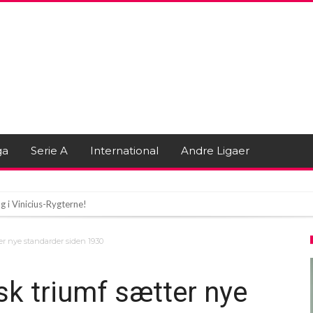
ga
Serie A
International
Andre Ligaer
 i Vinicius-Rygterne!
smesterskabshelten ønsker at forlade klubben
er nye standarder siden 1930
asaray på Rov efter Et Fantastisk Transfer
sk triumf sætter nye