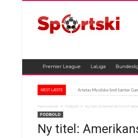
Premier League
LaLiga
Bundesli
Artetas Mystiske Smil Sætter Gang
MEST LÆSTE
Ny vending for Barcelona: Verden
Hjemmeside
Fodbold
Ny titel: Amerikansk triumf sætt
Historisk Sommer i Tyrkiet: Galat
FODBOLD
Ny titel: Amerikan