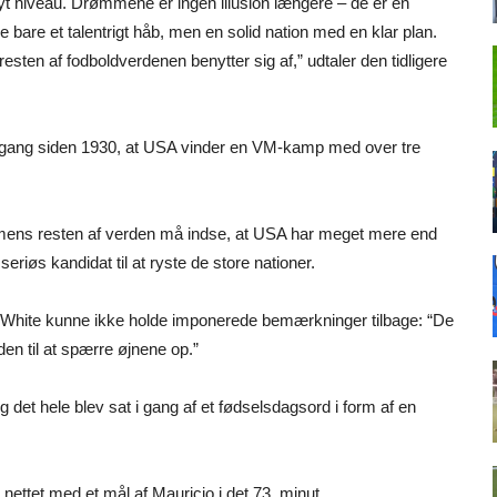
nyt niveau. Drømmene er ingen illusion længere – de er en
 bare et talentrigt håb, men en solid nation med en klar plan.
 resten af fodboldverdenen benytter sig af,” udtaler den tidligere
rste gang siden 1930, at USA vinder en VM-kamp med over tre
 mens resten af verden må indse, at USA har meget mere end
riøs kandidat til at ryste de store nationer.
en White kunne ikke holde imponerede bemærkninger tilbage: “De
den til at spærre øjnene op.”
g det hele blev sat i gang af et fødselsdagsord i form af en
nettet med et mål af Mauricio i det 73. minut.