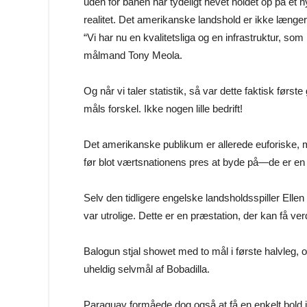
uden for banen har tydeligt hevet holdet op på et 
realitet. Det amerikanske landshold er ikke længere
“Vi har nu en kvalitetsliga og en infrastruktur, som
målmand Tony Meola.
Og når vi taler statistik, så var dette faktisk fø
måls forskel. Ikke nogen lille bedrift!
Det amerikanske publikum er allerede euforiske,
før blot værtsnationens pres at byde på—de er en se
Selv den tidligere engelske landsholdsspiller Ell
var utrolige. Dette er en præstation, der kan få ver
Balogun stjal showet med to mål i første halvleg, o
uheldig selvmål af Bobadilla.
Paraguay formåede dog også at få en enkelt bold i 