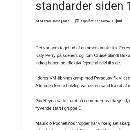
standarder siden 
Af
Stefan Damsgaard
Opslået den
08:56, 13 juni
Det var som taget ud af en amerikansk film. Fore
Katy Perry på scenen, og Tom Cruise blandt tilsku
indtog banen og effektivt fejede al tvivl til side.
I deres VM-åbningskamp mod Paraguay fik vi et gli
Allerede i første halvleg var det en sand kø ret af 
Gio Reyna satte trumf på i dommerens tillægstid, 
flyvende start i gruppe D.
Mauricio Pochettinos tropper har virkelig set sk