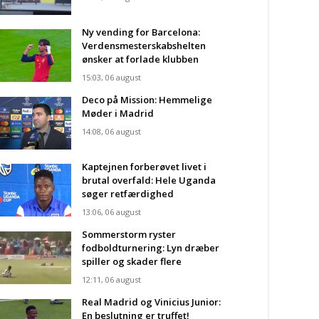
Ny vending for Barcelona:
Verdensmesterskabshelten
ønsker at forlade klubben
15:03, 06 august
Deco på Mission: Hemmelige
Møder i Madrid
14:08, 06 august
Kaptejnen forberøvet livet i
brutal overfald: Hele Uganda
søger retfærdighed
13:06, 06 august
Sommerstorm ryster
fodboldturnering: Lyn dræber
spiller og skader flere
12:11, 06 august
Real Madrid og Vinicius Junior:
En beslutning er truffet!