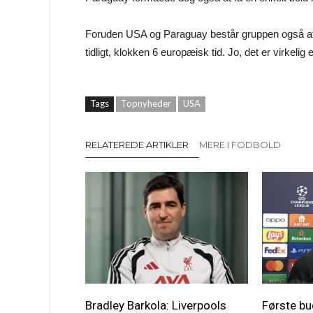
Foruden USA og Paraguay består gruppen også af T
tidligt, klokken 6 europæisk tid. Jo, det er virkelig
Tags
Topnyheder
USA
RELATEREDE ARTIKLER
MERE I FODBOLD
Bradley Barkola: Liverpools
Første bu