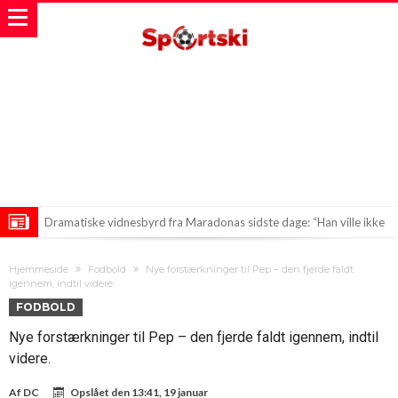
Dramatiske vidnesbyrd fra Maradonas sidste dage: “Han ville ikke
spise eller vaske sig”
Mohamed Salah på vej mod et opsigtsvækkende skifte i tyrkisk
Hjemmeside
Fodbold
Nye forstærkninger til Pep – den fjerde faldt
fodbold
VIDEO: Messi vender tilbage til startopstillingen for Inter Miami og
igennem, indtil videre.
FODBOLD
slår straks rekord
Nye forstærkninger til Pep – den fjerde faldt igennem, indtil
videre.
Af
DC
Opslået den
13:41, 19 januar