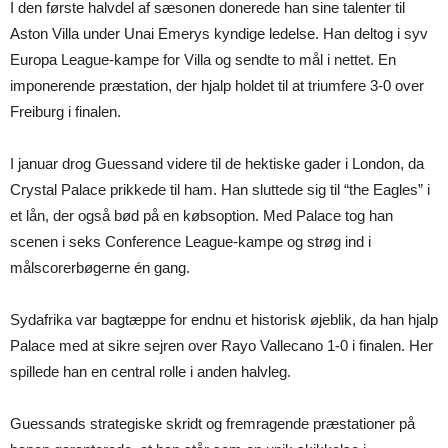
I den første halvdel af sæsonen donerede han sine talenter til
Aston Villa under Unai Emerys kyndige ledelse. Han deltog i syv
Europa League-kampe for Villa og sendte to mål i nettet. En
imponerende præstation, der hjalp holdet til at triumfere 3-0 over
Freiburg i finalen.
I januar drog Guessand videre til de hektiske gader i London, da
Crystal Palace prikkede til ham. Han sluttede sig til “the Eagles” i
et lån, der også bød på en købsoption. Med Palace tog han
scenen i seks Conference League-kampe og strøg ind i
målscorerbøgerne én gang.
Sydafrika var bagtæppe for endnu et historisk øjeblik, da han hjalp
Palace med at sikre sejren over Rayo Vallecano 1-0 i finalen. Her
spillede han en central rolle i anden halvleg.
Guessands strategiske skridt og fremragende præstationer på