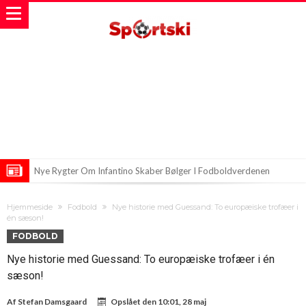
Nye Rygter Om Infantino Skaber Bølger I Fodboldverdenen
Gianni Infantino støtter sig op ad en usandsynlig allieret
Hjemmeside
Fodbold
Nye historie med Guessand: To europæiske trofæer i
Ancelotti mener, at tidsfællerne gjorde forskellen for Brasilien mod
én sæson!
FODBOLD
Norge
Nye historie med Guessand: To europæiske trofæer i én
sæson!
Af
Stefan Damsgaard
Opslået den
10:01, 28 maj