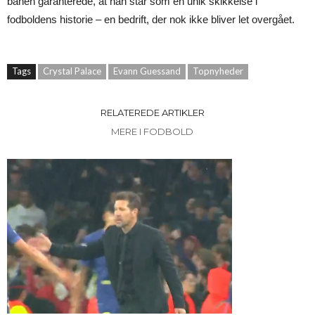
banen garanterede, at han står som en unik skikkelse i
fodboldens historie – en bedrift, der nok ikke bliver let overgået.
Tags
Crystal Palace
Evann Guessand
Topnyheder
RELATEREDE ARTIKLER
MERE I FODBOLD