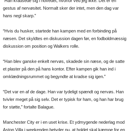
“Han kradsede sig i hovedet, hvorfor ved jeg ikke. Det er en
gestus af nervøsitet. Normalt sker der intet, men den dag var
hans negl skarp.”
“Hvis du husker, startede han kampen med en forbinding på
næsen. Det skyldtes en diskussion dagen før, en fodboldmæssig
diskussion om position og Walkers rolle.
“Han blev ganske enkelt nervøs, skadede sin næse, og de satte
et plaster på den på hans kontor. Efter kampen gik han ind i
omklædningsrummet og begyndte at kradse sig igen.”
“Det var en af de dage. Han var tydeligt spændt og nervøs. Han
tvivler meget på sig selv. Det er typisk for ham, og han har brug
for støtte,” fortalte Balague.
Manchester City er i en uset krise. Et ydmygende nederlag mod
Aston Villa i weekenden betyder nu, at holdet skal kæmpe for en