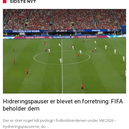
SIDSTE NYT
Hidreringspauser er blevet en forretning: FIFA
beholder dem
Der er sket noget lidt pudsigt i fodboldverdenen under VM 2026 –
hydreringspauserne, du …