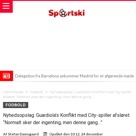
Delegation fra Barcelona ankommer Madrid for et afgørende møde
om Alvares
City sælger reservemålmand for rekordpris
Hjemmeside
Fodbold
Nyhedsopslag: Guardiola’s Konflikt med City-spiller
Mudrik på Spillet igen: Klar til Coventry?
afsløret: “Normalt sker der ingenting, men denne gang…”
FODBOLD
Nyhedsopslag: Guardiola’s Konflikt med City-spiller afsløret:
“Normalt sker der ingenting, men denne gang…”
Af
Stefan Damsgaard
Opslået den
10:12, 24 december