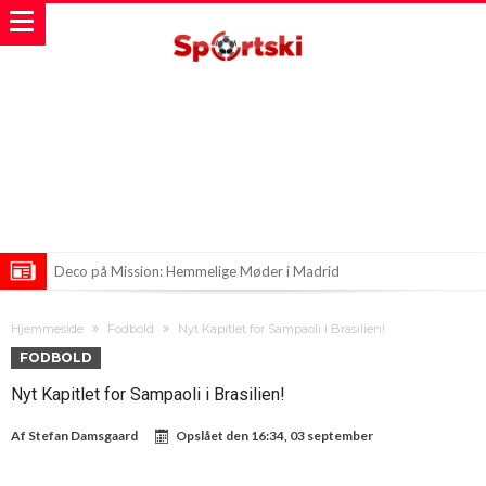
Deco på Mission: Hemmelige Møder i Madrid
Lækkert comeback for Messi trots debut-koks for Kazemiro
Hjemmeside
Fodbold
Nyt Kapitlet for Sampaoli i Brasilien!
Arsenal’s Største Sommerkøb Er Lige Om Hjørnet!
FODBOLD
Nyt Kapitlet for Sampaoli i Brasilien!
Af
Stefan Damsgaard
Opslået den
16:34, 03 september