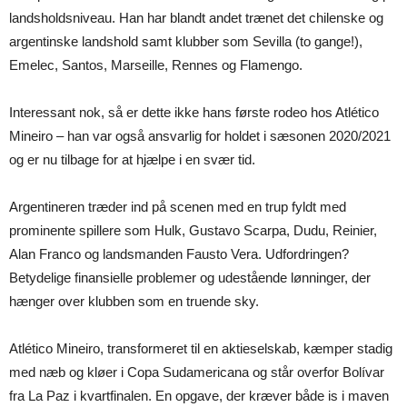
landsholdsniveau. Han har blandt andet trænet det chilenske og
argentinske landshold samt klubber som Sevilla (to gange!),
Emelec, Santos, Marseille, Rennes og Flamengo.
Interessant nok, så er dette ikke hans første rodeo hos Atlético
Mineiro – han var også ansvarlig for holdet i sæsonen 2020/2021
og er nu tilbage for at hjælpe i en svær tid.
Argentineren træder ind på scenen med en trup fyldt med
prominente spillere som Hulk, Gustavo Scarpa, Dudu, Reinier,
Alan Franco og landsmanden Fausto Vera. Udfordringen?
Betydelige finansielle problemer og udestående lønninger, der
hænger over klubben som en truende sky.
Atlético Mineiro, transformeret til en aktieselskab, kæmper stadig
med næb og kløer i Copa Sudamericana og står overfor Bolívar
fra La Paz i kvartfinalen. En opgave, der kræver både is i maven