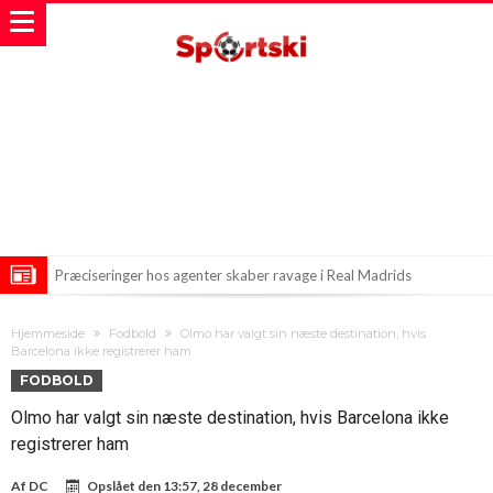
Præciseringer hos agenter skaber ravage i Real Madrids
transferplaner
Nyt stadionløft til italiensk petoligaklub
Hjemmeside
Fodbold
Olmo har valgt sin næste destination, hvis
Nye Træk hos City i Det Nuværende Transfermarked—Kan 200
Barcelona ikke registrerer ham
FODBOLD
Millioner Blive Brugt?
Olmo har valgt sin næste destination, hvis Barcelona ikke
registrerer ham
Af
DC
Opslået den
13:57, 28 december