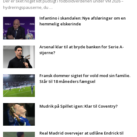
Der er sket noget lidt pudsigt i fodboldverdenen under VM 2026 –
hydreringspauserne, du …
Infantino i skandalen: Nye afsløringer om en
hemmelig elskerinde
Arsenal klar til at bryde banken for Serie A-
stjerne?
Fransk dommer sigtet for vold mod sin familie.
Står til 18 måneders fængsel
Mudrik på Spillet igen: Klar til Coventry?
Real Madrid overvejer at udlåne Endrick til