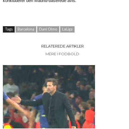
konkluderer den Madrid-baserede avis.
Tags
Barcelona
Dani Olmo
LaLiga
RELATEREDE ARTIKLER
MERE I FODBOLD