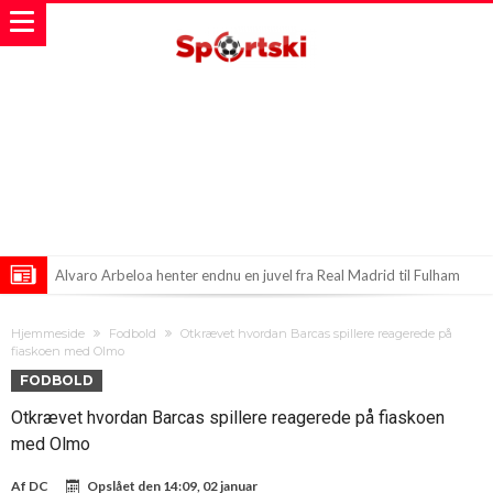
Alvaro Arbeloa henter endnu en juvel fra Real Madrid til Fulham
Gonzalo Garcia skifter til Fulham i opsigtsvækkende transfer
Hjemmeside
Fodbold
Otkrævet hvordan Barcas spillere reagerede på
Panikken på Anfield: Er en af Liverpools stjernespillere på vej væk?
fiaskoen med Olmo
FODBOLD
Otkrævet hvordan Barcas spillere reagerede på fiaskoen
med Olmo
Af
DC
Opslået den
14:09, 02 januar