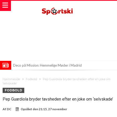
Deco på Mission: Hemmelige Møder i Madrid
Tysk Finesse i Barcelona: Flicks Jagt på Den Perfekte Angriber
Hjemmeside
Fodbold
Pep Guardiola bryder tavsheden efter en joke om
Æraens slutning: Farvel til Barcelonas legendariske målmand
‘selvskade’
FODBOLD
Pep Guardiola bryder tavsheden efter en joke om ‘selvskade’
Af
DC
Opslået den
21:15, 27 november