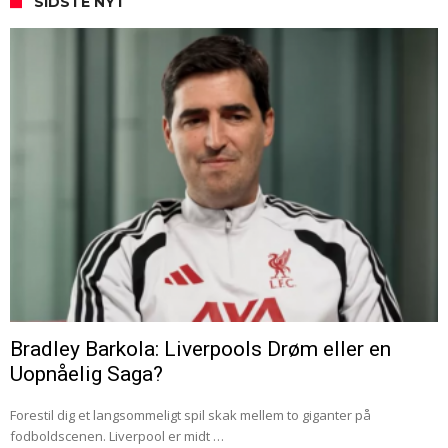
SIDSTE NYT
Bradley Barkola: Liverpools Drøm eller en
Uopnåelig Saga?
Forestil dig et langsommeligt spil skak mellem to giganter på
fodboldscenen. Liverpool er midt …