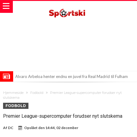
Alvaro Arbeloa henter endnu en juvel fra Real Madrid til Fulham
Vinicius Junior Kan Være På Vej til Arsenal: En Verdenstransfer i
Hjemmeside
Fodbold
Premier League-supercomputer forudser nyt
Sigte!
Real Madrid sætter en ny stjerne på holdet til 25 millioner euro!
slutskema
FODBOLD
Premier League-supercomputer forudser nyt slutskema
Af
DC
Opslået den
14:44, 02 december