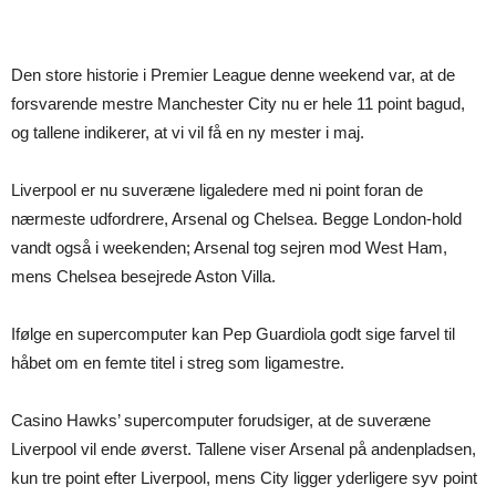
Den store historie i Premier League denne weekend var, at de
forsvarende mestre Manchester City nu er hele 11 point bagud,
og tallene indikerer, at vi vil få en ny mester i maj.
Liverpool er nu suveræne ligaledere med ni point foran de
nærmeste udfordrere, Arsenal og Chelsea. Begge London-hold
vandt også i weekenden; Arsenal tog sejren mod West Ham,
mens Chelsea besejrede Aston Villa.
Ifølge en supercomputer kan Pep Guardiola godt sige farvel til
håbet om en femte titel i streg som ligamestre.
Casino Hawks’ supercomputer forudsiger, at de suveræne
Liverpool vil ende øverst. Tallene viser Arsenal på andenpladsen,
kun tre point efter Liverpool, mens City ligger yderligere syv point