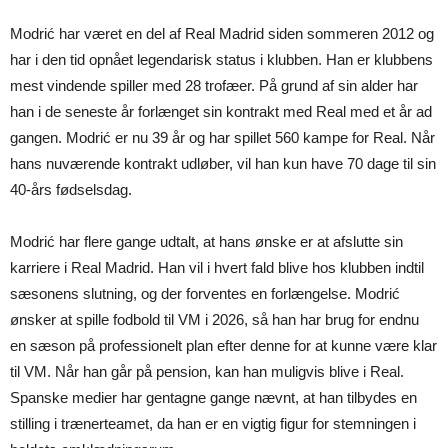
Modrić har været en del af Real Madrid siden sommeren 2012 og
har i den tid opnået legendarisk status i klubben. Han er klubbens
mest vindende spiller med 28 trofæer. På grund af sin alder har
han i de seneste år forlænget sin kontrakt med Real med et år ad
gangen. Modrić er nu 39 år og har spillet 560 kampe for Real. Når
hans nuværende kontrakt udløber, vil han kun have 70 dage til sin
40-års fødselsdag.
Modrić har flere gange udtalt, at hans ønske er at afslutte sin
karriere i Real Madrid. Han vil i hvert fald blive hos klubben indtil
sæsonens slutning, og der forventes en forlængelse. Modrić
ønsker at spille fodbold til VM i 2026, så han har brug for endnu
en sæson på professionelt plan efter denne for at kunne være klar
til VM. Når han går på pension, kan han muligvis blive i Real.
Spanske medier har gentagne gange nævnt, at han tilbydes en
stilling i trænerteamet, da han er en vigtig figur for stemningen i