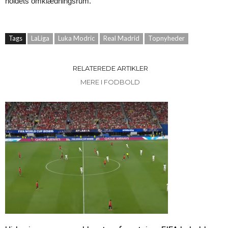
holdets omklædningsrum.
Tags
LaLiga
Luka Modric
Real Madrid
Topnyheder
RELATEREDE ARTIKLER
MERE I FODBOLD