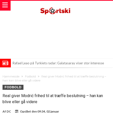
Rafael Leao på Tyrkiets radar: Galatasaray viser stor interesse
Atletico Madrid i Overraskende Transfernyheder!
Hjemmeside
Fodbold
Real giver Modrić frihed til at træffe beslutning –
Deco på Mission i Madrid – Store Transfer planlagt for Barcelona!
han kan blive eller gå videre
FODBOLD
Real giver Modrić frihed til at træffe beslutning – han kan
blive eller gå videre
Af
DC
Opslået den
09:34, 02 januar