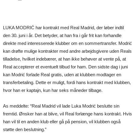
LUKA MODRIĆ har kontrakt med Real Madrid, der løber indtil
den 30. juni i år. Det betyder, at han fra i går frit kan forhandle
direkte med interesserede klubber om en sommertransfer. Modrić
kan drøfte mulige kontrakter med andre arbejdsgivere uden Reals
tilladelse, hvilket indebærer, at han ikke behøver at vente på, at
Real accepterer et eventuelt tilbud for ham. Den sidste dag i juni
kan Modrić forlade Real gratis, uden at klubben modtager en
transferbetaling. Dette er muligt, fordi hans kontrakt med klubben,
hvor han er kaptajn, kun har seks måneder tilbage.
As meddelte: “Real Madrid vil lade Luka Modrić beslutte sin
fremtid. Ønsker han at blive, vil Real forlænge hans kontrakt. Hvis
han vil til en anden klub eller gå på pension, vil klubben også
støtte den beslutning.”