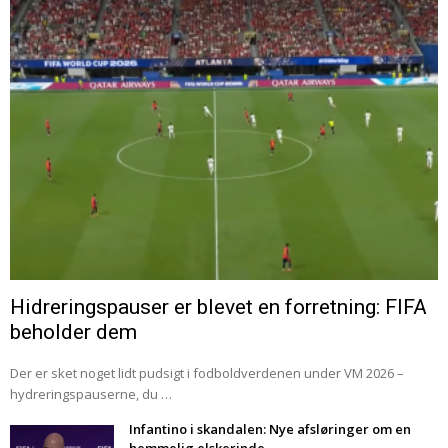
Hidreringspauser er blevet en forretning: FIFA
beholder dem
Der er sket noget lidt pudsigt i fodboldverdenen under VM 2026 –
hydreringspauserne, du …
Infantino i skandalen: Nye afsløringer om en