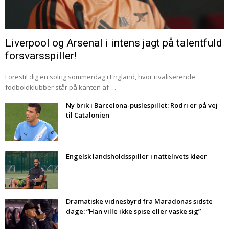
Liverpool og Arsenal i intens jagt på talentfuld
forsvarsspiller!
Forestil dig en solrig sommerdag i England, hvor rivaliserende
fodboldklubber står på kanten af …
Ny brik i Barcelona-puslespillet: Rodri er på vej
til Catalonien
Engelsk landsholdsspiller i nattelivets kløer
Dramatiske vidnesbyrd fra Maradonas sidste
dage: “Han ville ikke spise eller vaske sig”