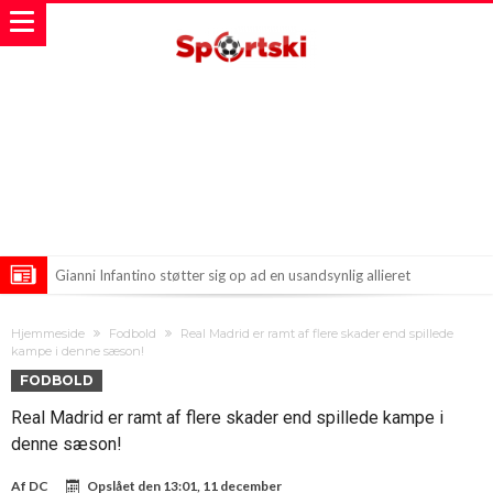
Gianni Infantino støtter sig op ad en usandsynlig allieret
Mohamed Salah på vej mod et opsigtsvækkende skifte i tyrkisk
Hjemmeside
Fodbold
Real Madrid er ramt af flere skader end spillede
fodbold
Nye Rygter Om Infantino Skaber Bølger I Fodboldverdenen
kampe i denne sæson!
FODBOLD
Real Madrid er ramt af flere skader end spillede kampe i
denne sæson!
Af
DC
Opslået den
13:01, 11 december