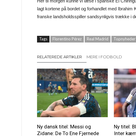
Her til morgen kunne vi læse i spanske El Chiring
lagt kortene på bordet og forhandlet med Ibrahim 
franske landsholdsspiller sandsynligvis trække i de
Tags
Florentino Pérez
Real Madrid
Topnyheder
RELATEREDE ARTIKLER
MERE I FODBOLD
Ny dansk titel: Messi og
Ny titel: 
Zidane: De To Ene Fjernede
Inter kæmp