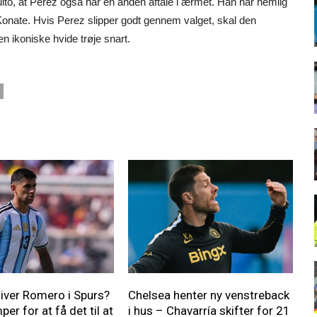
uito, at Perez også har en anden aftale i ærmet. Han har nemlig
Konate. Hvis Perez slipper godt gennem valget, skal den
n ikoniske hvide trøje snart.
Bliver Romero i Spurs?
Chelsea henter ny venstreback
er for at få det til at
i hus – Chavarría skifter for 21