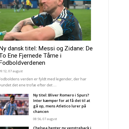
Ny dansk titel: Messi og Zidane: De
To Ene Fjernede Tårne i
Fodboldverdenen
09:12, 07 august
Fodboldens verden er fyldt med legender, der har
vundet det ene trofæ efter det …
Ny titel: Bliver Romero i Spurs?
Inter kæmper for at få det til at
gå op, mens Atletico lurer på
chancen
08:56, 07 august
Chelsea henter ny venstreback i