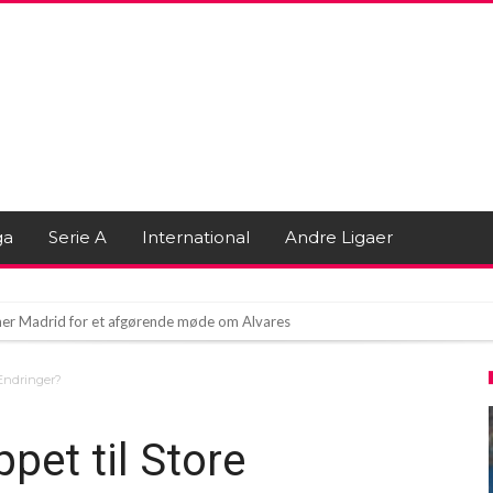
ga
Serie A
International
Andre Ligaer
er Madrid for et afgørende møde om Alvares
s til Arsenal?
 Ændringer?
pet til Store