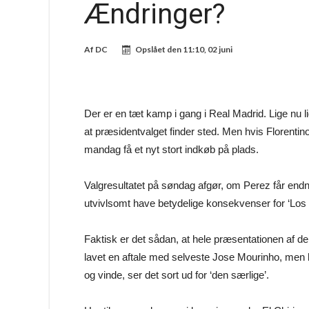
Ændringer?
Af
DC
Opslået den
11:10, 02 juni
Der er en tæt kamp i gang i Real Madrid. Lige nu lig
at præsidentvalget finder sted. Men hvis Florentino
mandag få et nyt stort indkøb på plads.
Valgresultatet på søndag afgør, om Perez får endnu 
utvivlsomt have betydelige konsekvenser for ‘Los B
Faktisk er det sådan, at hele præsentationen af de
lavet en aftale med selveste Jose Mourinho, men 
og vinde, ser det sort ud for ‘den særlige’.