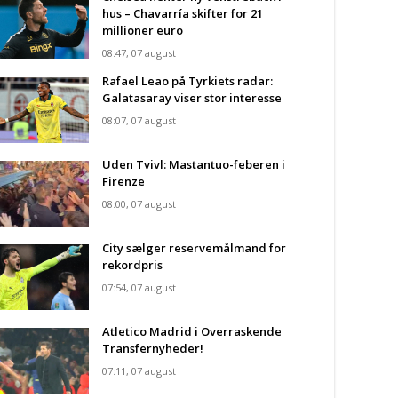
hus – Chavarría skifter for 21
millioner euro
08:47, 07 august
Rafael Leao på Tyrkiets radar:
Galatasaray viser stor interesse
08:07, 07 august
Uden Tvivl: Mastantuo-feberen i
Firenze
08:00, 07 august
City sælger reservemålmand for
rekordpris
07:54, 07 august
Atletico Madrid i Overraskende
Transfernyheder!
07:11, 07 august