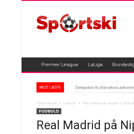
Premier League
LaLiga
Bundesli
Delegation fra Barcelona ankomm
MEST LÆSTE
Arteta sættes på prøve: Vil Viniciu
Hjemmeside
Fodbold
Real Madrid på Nippet til Store
Bayern på is med fire spillere
FODBOLD
Real Madrid på Nip