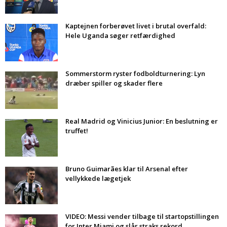
Kaptejnen forberøvet livet i brutal overfald:
Hele Uganda søger retfærdighed
Sommerstorm ryster fodboldturnering: Lyn
dræber spiller og skader flere
Real Madrid og Vinicius Junior: En beslutning er
truffet!
Bruno Guimarães klar til Arsenal efter
vellykkede lægetjek
VIDEO: Messi vender tilbage til startopstillingen
for Inter Miami og slår straks rekord