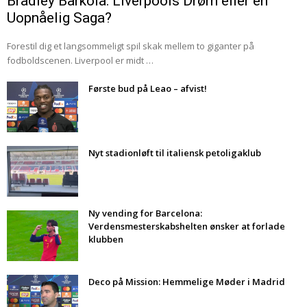
Bradley Barkola: Liverpools Drøm eller en
Uopnåelig Saga?
Forestil dig et langsommeligt spil skak mellem to giganter på
fodboldscenen. Liverpool er midt …
Første bud på Leao – afvist!
Nyt stadionløft til italiensk petoligaklub
Ny vending for Barcelona:
Verdensmesterskabshelten ønsker at forlade
klubben
Deco på Mission: Hemmelige Møder i Madrid