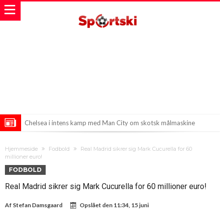
Chelsea i intens kamp med Man City om skotsk målmaskine
Real Madrid sætter en ny stjerne på holdet til 25 millioner euro!
Hjemmeside
Fodbold
Real Madrid sikrer sig Mark Cucurella for 60
Mohamed Salah står overfor et fristende tilbud, 34 millioner euro
millioner euro!
FODBOLD
årligt!
Real Madrid sikrer sig Mark Cucurella for 60 millioner euro!
Af
Stefan Damsgaard
Opslået den
11:34, 15 juni