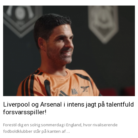
Liverpool og Arsenal i intens jagt på talentfuld
forsvarsspiller!
Forestil dig en solrig sommerdag i England, hvor rivaliserende
fodboldklubber står på kanten af …