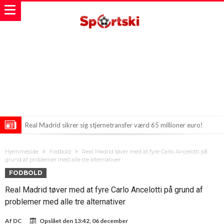
Real Madrid sikrer sig stjernetransfer værd 65 millioner euro!
Real Madrid og Fiorentina endte gårsdagens venskabskamp med et
Hjemmeside
Fodbold
Real Madrid tøver med at fyre Carlo Ancelotti på
hedt 2-2-respons. Men hvis du troede, Mourinho gik derfra
Ny vending for Barcelona: Verdensmesterskabshelten ønsker at
grund af problemer med alle tre alternativer
FODBOLD
veltilfreds, så tager du helt fejl.
forlade klubben
Real Madrid tøver med at fyre Carlo Ancelotti på grund af
problemer med alle tre alternativer
Af
DC
Opslået den
13:42, 06 december