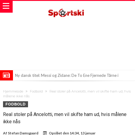
Ny dansk titel: Messi og Zidane: De To Ene Fjernede Tårne i
Fodboldverdenen
Ny disciplin i Real Madrid: Mourinho sætter nye standarder
Hjemmeside
Fodbold
Real stoler på Ancelotti, men vil skifte ham ud, hvis
Arsenal klar til at bryde banken for Serie A-stjerne?
målene ikke nås
FODBOLD
Real stoler på Ancelotti, men vil skifte ham ud, hvis målene
ikke nås
Af
Stefan Damsgaard
Opslået den
14:34, 13 januar