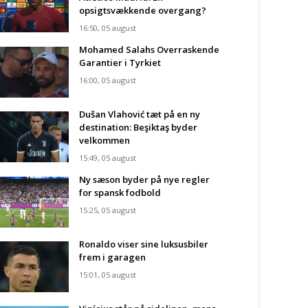
opsigtsvækkende overgang?
16:50, 05 august
Mohamed Salahs Overraskende
Garantier i Tyrkiet
16:00, 05 august
Dušan Vlahović tæt på en ny
destination: Beşiktaş byder
velkommen
15:49, 05 august
Ny sæson byder på nye regler
for spansk fodbold
15:25, 05 august
Ronaldo viser sine luksusbiler
frem i garagen
15:01, 05 august