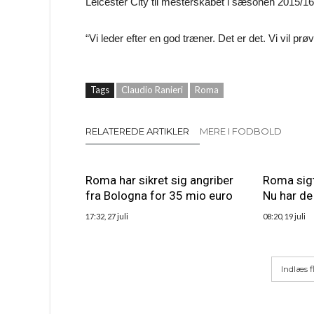
Leicester City til mesterskabet i sæsonen 2015/16
“Vi leder efter en god træner. Det er det. Vi vil prøv
Tags
Claudio Ranieri
Roma
RELATEREDE ARTIKLER
MERE I FODBOLD
Roma har sikret sig angriber
Roma sigt
fra Bologna for 35 mio euro
Nu har de 
17:32, 27 juli
08:20, 19 juli
Indlæs f