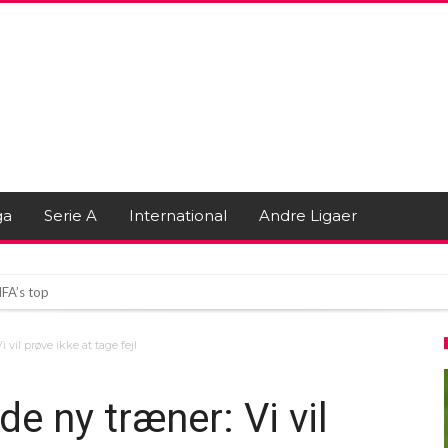
ga
Serie A
International
Andre Ligaer
FA’s top
VM Sælges til Private Investorer?
 vil prøve ikke at tage fejl
l potentiel PSG-transfer
e ny træner: Vi vil