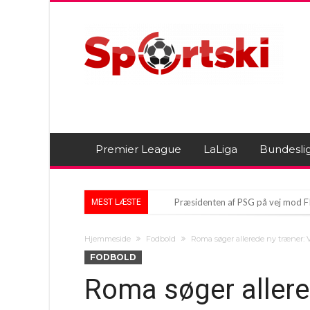
Premier League
LaLiga
Bundesli
Præsidenten af PSG på vej mod FI
MEST LÆSTE
UEFA Indkalder Haste Møde: Skal 
Hjemmeside
Fodbold
Roma søger allerede ny træner: Vi
Mika Godts: Fra VM-kontrovers ti
FODBOLD
Roma søger allered