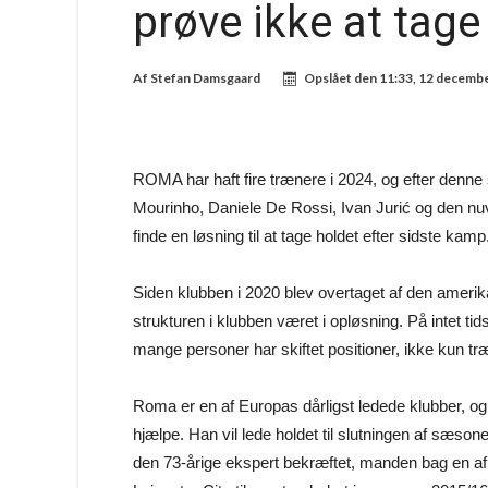
prøve ikke at tage 
Af
Stefan Damsgaard
Opslået den
11:33, 12 decemb
ROMA har haft fire trænere i 2024, og efter denne
Mourinho, Daniele De Rossi, Ivan Jurić og den nu
finde en løsning til at tage holdet efter sidste kamp
Siden klubben i 2020 blev overtaget af den ameri
strukturen i klubben været i opløsning. På intet ti
mange personer har skiftet positioner, ikke kun tr
Roma er en af Europas dårligst ledede klubber, og R
hjælpe. Han vil lede holdet til slutningen af sæs
den 73-årige ekspert bekræftet, manden bag en af 