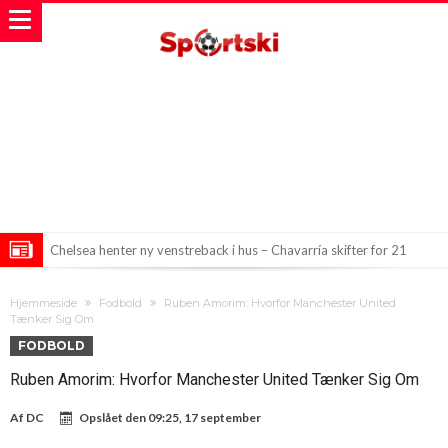
Chelsea henter ny venstreback i hus – Chavarría skifter for 21
millioner euro
Ny sæson byder på nye regler for spansk fodbold
Hjemmeside
Fodbold
Ruben Amorim: Hvorfor Manchester United
Bayern på is med fire spillere
Tænker Sig Om
FODBOLD
Ruben Amorim: Hvorfor Manchester United Tænker Sig Om
Af
DC
Opslået den
09:25, 17 september