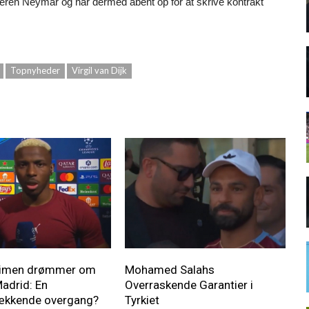
ianeren Neymar og har dermed åbent op for at skrive kontrakt
Topnyheder
Virgil van Dijk
simen drømmer om
Mohamed Salahs
Madrid: En
Overraskende Garantier i
ækkende overgang?
Tyrkiet