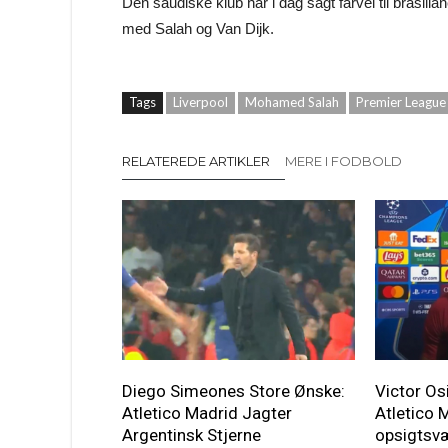
Den saudiske klub har i dag sagt farvel til brasil
med Salah og Van Dijk.
Tags
Liverpool
Mohamed Salah
Premier League
RELATEREDE ARTIKLER
MERE I FODBOLD
Diego Simeones Store Ønske:
Victor O
Atletico Madrid Jagter
Atletico 
Argentinsk Stjerne
opsigtsv