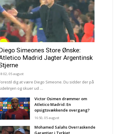
Diego Simeones Store Ønske:
Atletico Madrid Jagter Argentinsk
Stjerne
18:02, 05 august
Forestil dig at være Diego Simeone. Du sidder der på
sidelinjen og skuer ud …
Victor Osimen drømmer om
Atletico Madrid: En
opsigtsvækkende overgang?
16:50, 05 august
Mohamed Salahs Overraskende
Garantier i Tyrkiet