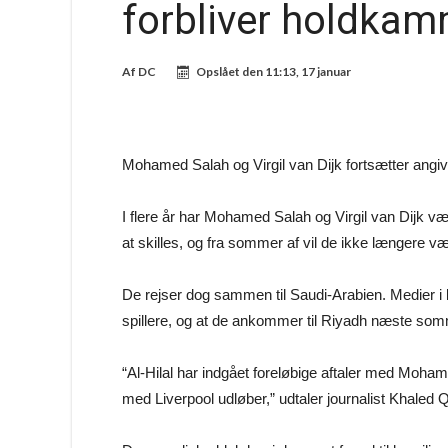
forbliver holdkam
Af
DC
Opslået den
11:13, 17 januar
Mohamed Salah og Virgil van Dijk fortsætter angivel
I flere år har Mohamed Salah og Virgil van Dijk vær
at skilles, og fra sommer af vil de ikke længere vær
De rejser dog sammen til Saudi-Arabien. Medier i l
spillere, og at de ankommer til Riyadh næste som
“Al-Hilal har indgået foreløbige aftaler med Moham
med Liverpool udløber,” udtaler journalist Khaled 