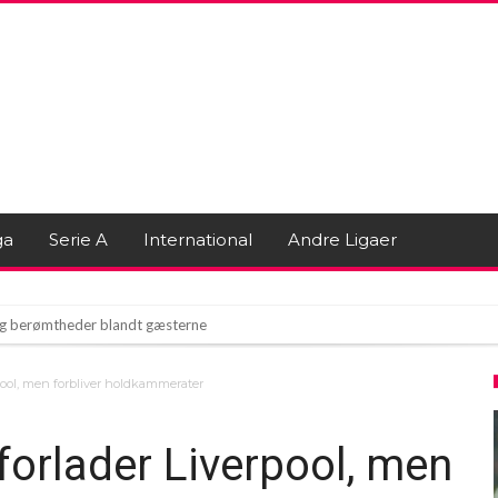
ga
Serie A
International
Andre Ligaer
r og berømtheder blandt gæsterne
dring: “Jeg vil væk fra klubben”
rpool, men forbliver holdkammerater
Spiller, Trods Rygter om Afgang
forlader Liverpool, men