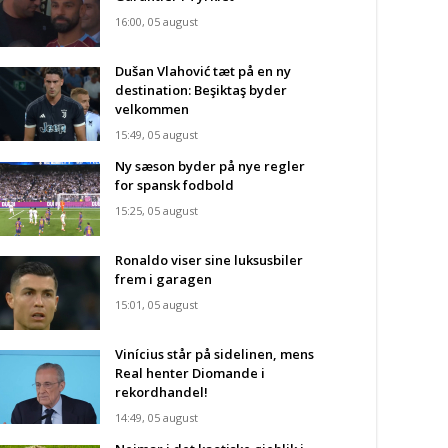
16:00, 05 august
Dušan Vlahović tæt på en ny
destination: Beşiktaş byder
velkommen
15:49, 05 august
Ny sæson byder på nye regler
for spansk fodbold
15:25, 05 august
Ronaldo viser sine luksusbiler
frem i garagen
15:01, 05 august
Vinícius står på sidelinen, mens
Real henter Diomande i
rekordhandel!
14:49, 05 august