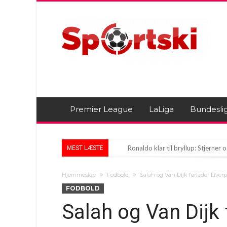
Premier League
LaLiga
Bundesli
Ronaldo klar til bryllup: Stjerne
MEST LÆSTE
Stjerne i Real Madrid ønsker foran
Hjemmeside
Fodbold
Salah og Van Dijk forlader Live
Alejandro Balde: Stolt Barcelona-
FODBOLD
Salah og Van Dijk 