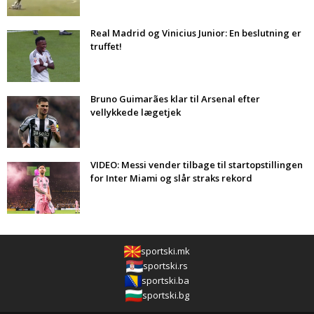
Real Madrid og Vinicius Junior: En beslutning er
truffet!
Bruno Guimarães klar til Arsenal efter
vellykkede lægetjek
VIDEO: Messi vender tilbage til startopstillingen
for Inter Miami og slår straks rekord
sportski.mk
sportski.rs
sportski.ba
sportski.bg