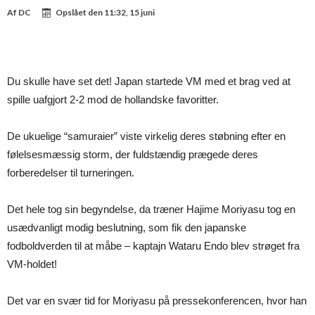
Af
DC
Opslået den
11:32, 15 juni
Du skulle have set det! Japan startede VM med et brag ved at
spille uafgjort 2-2 mod de hollandske favoritter.
De ukuelige “samuraier” viste virkelig deres støbning efter en
følelsesmæssig storm, der fuldstændig prægede deres
forberedelser til turneringen.
Det hele tog sin begyndelse, da træner Hajime Moriyasu tog en
usædvanligt modig beslutning, som fik den japanske
fodboldverden til at måbe – kaptajn Wataru Endo blev strøget fra
VM-holdet!
Det var en svær tid for Moriyasu på pressekonferencen, hvor han