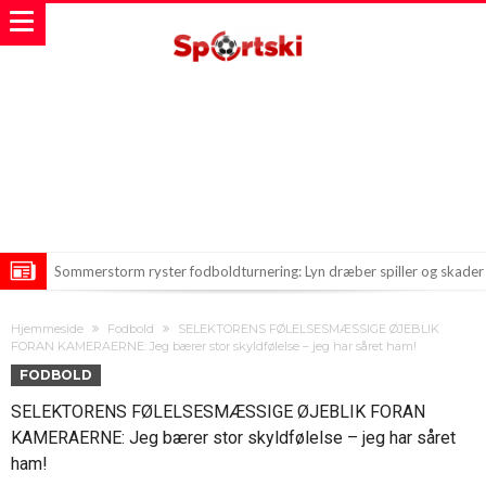
Sommerstorm ryster fodboldturnering: Lyn dræber spiller og skader
flere
Ot afslørede detaljer om Vinicius’ kontrakt hos Real Madrid
Hjemmeside
Fodbold
SELEKTORENS FØLELSESMÆSSIGE ØJEBLIK
Arteta sættes på prøve: Vil Vinicius til Arsenal?
FORAN KAMERAERNE: Jeg bærer stor skyldfølelse – jeg har såret ham!
FODBOLD
SELEKTORENS FØLELSESMÆSSIGE ØJEBLIK FORAN
KAMERAERNE: Jeg bærer stor skyldfølelse – jeg har såret
ham!