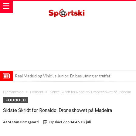
Real Madrid og Vinicius Junior: En beslutning er truffet!
Atletico Madrid i Overraskende Transfernyheder!
Hjemmeside
Fodbold
Sidste Skridt for Ronaldo: Droneshowet på Madeira
Rodri bryder isen! Real Madrid står med falmende kort og krøllet
FODBOLD
invitation!
Sidste Skridt for Ronaldo: Droneshowet på Madeira
Af
Stefan Damsgaard
Opslået den
14:46, 07 juli