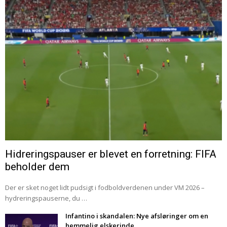
Hidreringspauser er blevet en forretning: FIFA
beholder dem
Der er sket noget lidt pudsigt i fodboldverdenen under VM 2026 –
hydreringspauserne, du …
Infantino i skandalen: Nye afsløringer om en
hemmelig elskerinde