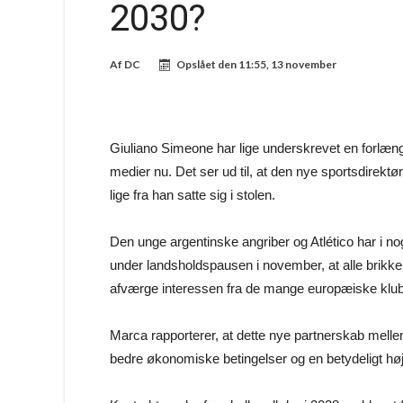
2030?
Af
DC
Opslået den
11:55, 13 november
Giuliano Simeone har lige underskrevet en forlæng
medier nu. Det ser ud til, at den nye sportsdirektør
lige fra han satte sig i stolen.
Den unge argentinske angriber og Atlético har i n
under landsholdspausen i november, at alle brikkerne
afværge interessen fra de mange europæiske klubber
Marca rapporterer, at dette nye partnerskab mel
bedre økonomiske betingelser og en betydeligt høj