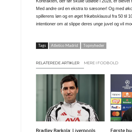
Kontrakten, der før skulle udløbe i 2028, er blevet
Med andre ord en ekstra to sæsoner! Og med økonom
spillerens løn og en øget frikøbsklausul fra 50 til 1
intentioner om at slippe deres unge juvel og vil mo
Tags
Atletico Madrid
Topnyheder
RELATEREDE ARTIKLER
MERE I FODBOLD
Bradley Barkola: Liverpools
Første bu