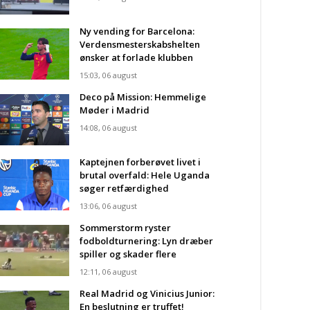
Ny vending for Barcelona:
Verdensmesterskabshelten
ønsker at forlade klubben
15:03, 06 august
Deco på Mission: Hemmelige
Møder i Madrid
14:08, 06 august
Kaptejnen forberøvet livet i
brutal overfald: Hele Uganda
søger retfærdighed
13:06, 06 august
Sommerstorm ryster
fodboldturnering: Lyn dræber
spiller og skader flere
12:11, 06 august
Real Madrid og Vinicius Junior:
En beslutning er truffet!