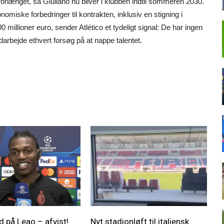
 forlænget, så Giuliano nu bliver i klubben indtil sommeren 2030.
iske forbedringer til kontrakten, inklusiv en stigning i
00 millioner euro, sender Atlético et tydeligt signal: De har ingen
darbejde ethvert forsøg på at nappe talentet.
d på Leao – afvist!
Nyt stadionløft til italiensk