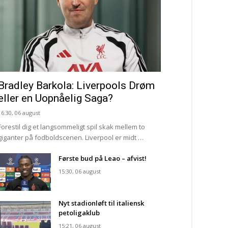
Bradley Barkola: Liverpools Drøm
eller en Uopnåelig Saga?
16:30, 06 august
Forestil dig et langsommeligt spil skak mellem to
giganter på fodboldscenen. Liverpool er midt …
Første bud på Leao – afvist!
15:30, 06 august
Nyt stadionløft til italiensk
petoligaklub
15:21, 06 august