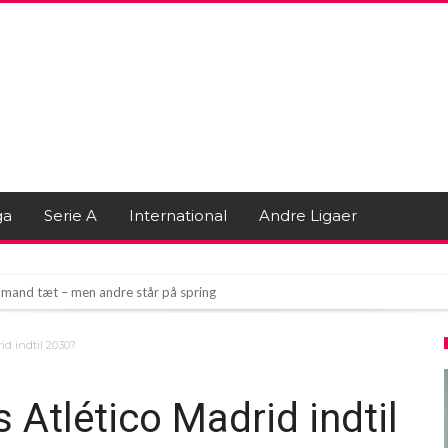
ga
Serie A
International
Andre Ligaer
mand tæt – men andre står på spring
lonas legendariske målmand
id indtil 2030?
rpools stjernespillere på vej væk?
 Atlético Madrid indtil