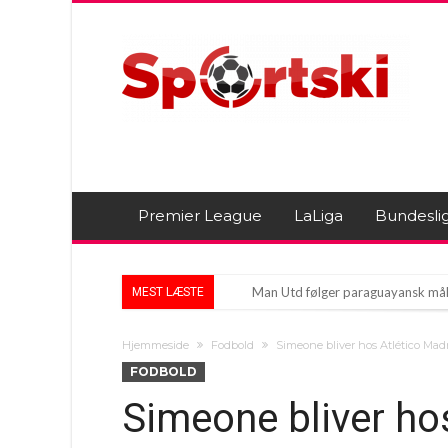
Premier League
LaLiga
Bundesli
Man Utd følger paraguayansk mål
MEST LÆSTE
Æraens slutning: Farvel til Barce
Hjemmeside
Fodbold
Simeone bliver hos Atlético Madr
Panikken på Anfield: Er en af Live
FODBOLD
Simeone bliver hos