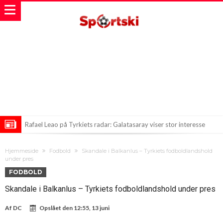
Rafael Leao på Tyrkiets radar: Galatasaray viser stor interesse
Rodri bryder isen! Real Madrid står med falmende kort og krøllet
Hjemmeside
Fodbold
Skandale i Balkanlus – Tyrkiets fodboldlandshold
invitation!
Historisk Sommer i Tyrkiet: Galatasaray på Rov efter Et Fantastisk
under pres
FODBOLD
Transfer
Skandale i Balkanlus – Tyrkiets fodboldlandshold under pres
Af
DC
Opslået den
12:55, 13 juni