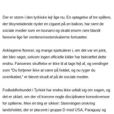
Der er storm i den tyrkiske lejr lige nu. En optagelse af tre spillere,
der tilsyneladende nyder en cigaret på en balkon, har ramt de
sociale medier som en tsunami og skabt enorm røre blandt
fansene lige før verdensmesterskaberne fortsætter.
Anklagerne florerer, og mange spekulerer i, om det var en joint,
der blev røget, selvom ingen officielle kilder har bekræftet dette
endnu. Fansenes skuffelse er ikke til at tage fejl af, og vendinger
som “Du fortjener ikke at være på holdet, og nu ryger du
ovenikøbet,” er blevet skudt af på de sociale medier.
Fodboldforbundet i Tyrkiet har endnu ikke udtalt sig om sagen, og
det er uklart, om der vil komme nogle disciplinære konsekvenser
for spillerne. Men én ting er sikker: Stemningen omkring
landsholdet, der er placeret i gruppe D med USA, Paraguay og