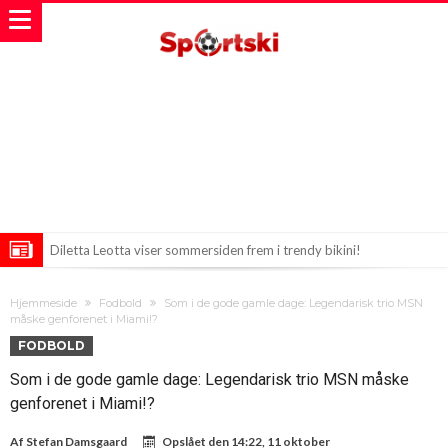
Diletta Leotta viser sommersiden frem i trendy bikini!
Nyheden: FIFA udtaler sig om Infantino og Trump!
Hjemmeside
Fodbold
Som i de gode gamle dage: Legendarisk trio MSN
Kevin De Bruyne: På vej mod en ny fodboldhorisont?
måske genforenet i Miami!?
FODBOLD
Som i de gode gamle dage: Legendarisk trio MSN måske
genforenet i Miami!?
Af
Stefan Damsgaard
Opslået den
14:22, 11 oktober