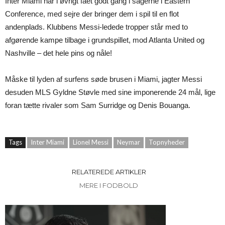
Inter Miami har i øvrigt fået godt gang i sagerne i Eastern
Conference, med sejre der bringer dem i spil til en flot
andenplads. Klubbens Messi-ledede tropper står med to
afgørende kampe tilbage i grundspillet, mod Atlanta United og
Nashville – det hele pins og nåle!
Måske til lyden af surfens søde brusen i Miami, jagter Messi
desuden MLS Gyldne Støvle med sine imponerende 24 mål, lige
foran tætte rivaler som Sam Surridge og Denis Bouanga.
Tags
Inter Miami
Lionel Messi
Neymar
Topnyheder
RELATEREDE ARTIKLER
MERE I FODBOLD