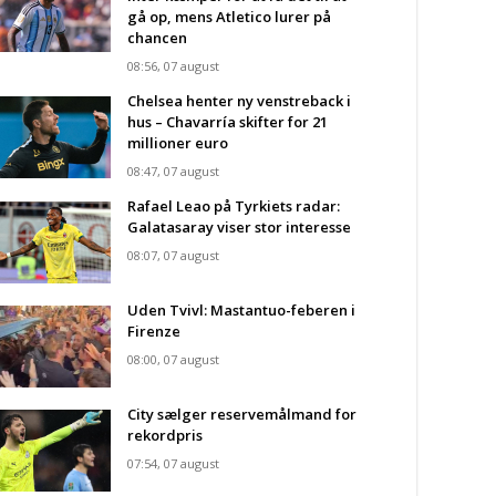
gå op, mens Atletico lurer på
chancen
08:56, 07 august
Chelsea henter ny venstreback i
hus – Chavarría skifter for 21
millioner euro
08:47, 07 august
Rafael Leao på Tyrkiets radar:
Galatasaray viser stor interesse
08:07, 07 august
Uden Tvivl: Mastantuo-feberen i
Firenze
08:00, 07 august
City sælger reservemålmand for
rekordpris
07:54, 07 august