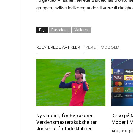
Ifølge Alex Pintanel trænede Barcelonas trio Rona
gruppen, hvilket indikerer, at de vil være til rådigh
Tags
Barcelona
Mallorca
RELATEREDE ARTIKLER
MERE I FODBOLD
Ny vending for Barcelona:
Deco på 
Verdensmesterskabshelten
Møder i 
ønsker at forlade klubben
14:08, 06 augu