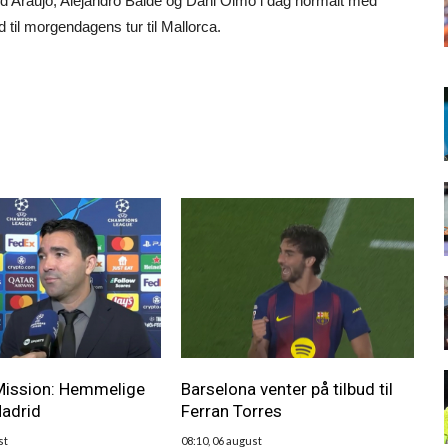
ld Araujo, Alejandro Balde og Dani Olmo i dag normalt med
ed til morgendagens tur til Mallorca.
Mission: Hemmelige
Barselona venter på tilbud til
Madrid
Ferran Torres
st
08:10, 06 august