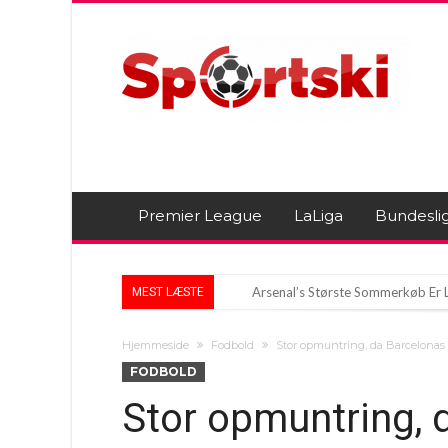
Premier League
LaLiga
Bundesli
Arsenal’s Største Sommerkøb Er 
MEST LÆSTE
Superliga-striden eskalerer: Čeferi
Hjemmeside
Fodbold
Stor opmuntring, da Barcelonas
Gonzalo Garcia skifter til Fulham
FODBOLD
Stor opmuntring, 