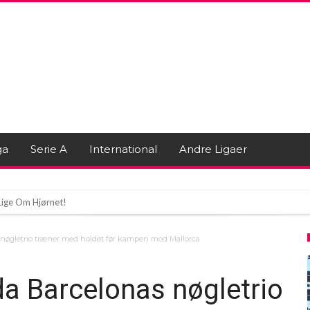
ga
Serie A
International
Andre Ligaer
Lige Om Hjørnet!
n vil vælte Infantino
 nøgletrio træner med holdet før kampen mod Mallorca
 i opsigtsvækkende transfer
da Barcelonas nøgletrio