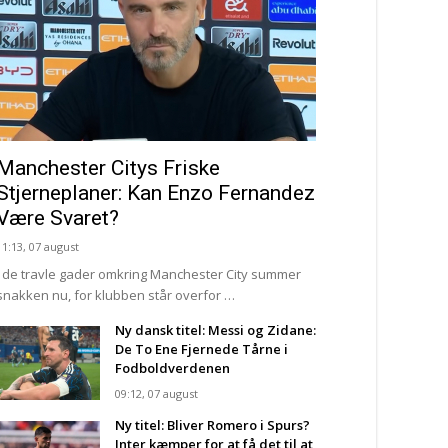
Manchester Citys Friske
Stjerneplaner: Kan Enzo Fernandez
Være Svaret?
11:13, 07 august
I de travle gader omkring Manchester City summer
snakken nu, for klubben står overfor …
Ny dansk titel: Messi og Zidane:
De To Ene Fjernede Tårne i
Fodboldverdenen
09:12, 07 august
Ny titel: Bliver Romero i Spurs?
Inter kæmper for at få det til at