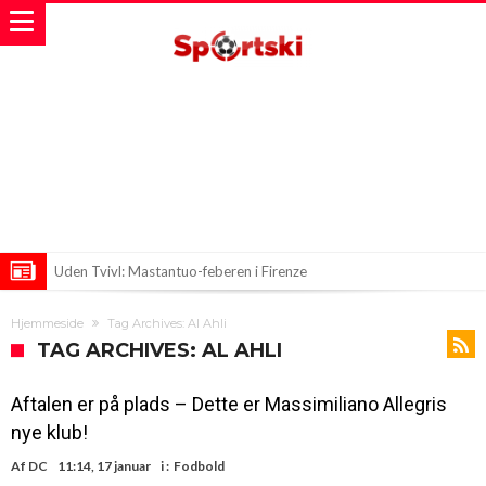
Uden Tvivl: Mastantuo-feberen i Firenze
Liverpool-chok sent om aftenen – Forstærkning fra Barcelona!
Hjemmeside
Tag Archives: Al Ahli
Barselona venter på tilbud til Ferran Torres
TAG ARCHIVES: AL AHLI
Aftalen er på plads – Dette er Massimiliano Allegris
nye klub!
Af
DC
11:14, 17 januar
i :
Fodbold