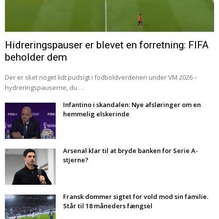
Hidreringspauser er blevet en forretning: FIFA
beholder dem
Der er sket noget lidt pudsigt i fodboldverdenen under VM 2026 –
hydreringspauserne, du …
Infantino i skandalen: Nye afsløringer om en
hemmelig elskerinde
Arsenal klar til at bryde banken for Serie A-
stjerne?
Fransk dommer sigtet for vold mod sin familie.
Står til 18 måneders fængsel