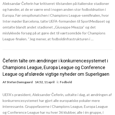
Aleksandar Čeferin har kritiseret tilstanden på italienske stadioner
og hævder, at de er værre end i nogen anden stor fodboldnation i
Europa. Før omspilsmatchen i Champions League-semifinalen, hvor
Inter møder Barcelona, talte UEFA-formanden til SportMediaset og
omtalte blandt andet stadionet „Giuseppe Meazza“ og det
mislykkede forsøg på at gøre det til værtsområde for Champions
League-finalen. “Jeg mener, at fodboldinfrastrukturen i …
Čeferin talte om ændringer i konkurrencesystemet i
Champions League, Europa League og Conference
League og afslørede vigtige nyheder om Superligaen
Af
Stefan Damsgaard
14:52, 11 april
i :
Fodbold
UEFA’s præsident, Aleksander Čeferin, udtalte i dag, at ændringen af
konkurrencesystemet har gjort alle europæiske pokaler mere
interessante. Gruppefaserne i Champions League, Europa League
og Conference League har nu hver 36 klubber, alle i én gruppe, i