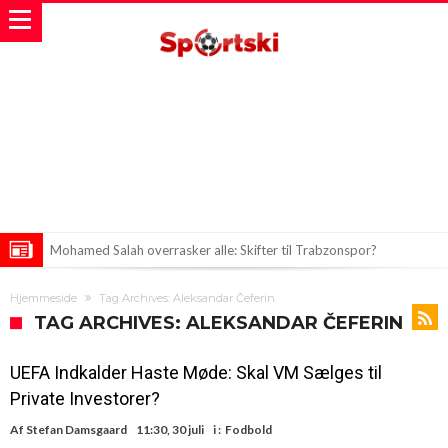
Mohamed Salah overrasker alle: Skifter til Trabzonspor?
Ot afslørede detaljer om Vinicius’ kontrakt hos Real Madrid
Hjemmeside
Tag Archives: Aleksandar Čeferin
Deco på Mission i Madrid – Store Transfer planlagt for Barcelona!
TAG ARCHIVES: ALEKSANDAR ČEFERIN
UEFA Indkalder Haste Møde: Skal VM Sælges til
Private Investorer?
Af
Stefan Damsgaard
11:30, 30 juli
i :
Fodbold