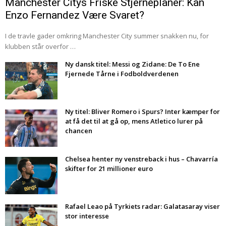
Manchester Citys Friske Stjerneplaner: Kan
Enzo Fernandez Være Svaret?
I de travle gader omkring Manchester City summer snakken nu, for
klubben står overfor …
Ny dansk titel: Messi og Zidane: De To Ene
Fjernede Tårne i Fodboldverdenen
Ny titel: Bliver Romero i Spurs? Inter kæmper for
at få det til at gå op, mens Atletico lurer på
chancen
Chelsea henter ny venstreback i hus – Chavarría
skifter for 21 millioner euro
Rafael Leao på Tyrkiets radar: Galatasaray viser
stor interesse