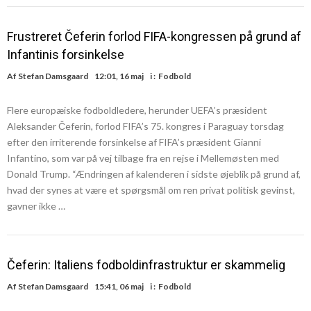
Frustreret Čeferin forlod FIFA-kongressen på grund af
Infantinis forsinkelse
Af
Stefan Damsgaard
12:01, 16 maj
i :
Fodbold
Flere europæiske fodboldledere, herunder UEFA’s præsident
Aleksander Čeferin, forlod FIFA’s 75. kongres i Paraguay torsdag
efter den irriterende forsinkelse af FIFA’s præsident Gianni
Infantino, som var på vej tilbage fra en rejse i Mellemøsten med
Donald Trump. “Ændringen af kalenderen i sidste øjeblik på grund af,
hvad der synes at være et spørgsmål om ren privat politisk gevinst,
gavner ikke …
Čeferin: Italiens fodboldinfrastruktur er skammelig
Af
Stefan Damsgaard
15:41, 06 maj
i :
Fodbold