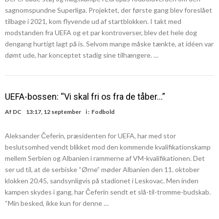
sagnomspundne Superliga. Projektet, der første gang blev foreslået
tilbage i 2021, kom flyvende ud af startblokken. I takt med
modstanden fra UEFA og et par kontroverser, blev det hele dog
dengang hurtigt lagt på is. Selvom mange måske tænkte, at idéen var
dømt ude, har konceptet stadig sine tilhængere. …
UEFA-bossen: “Vi skal fri os fra de tåber…”
Af
DC
13:17, 12 september
i :
Fodbold
Aleksander Čeferin, præsidenten for UEFA, har med stor
beslutsomhed vendt blikket mod den kommende kvalifikationskamp
mellem Serbien og Albanien i rammerne af VM-kvalifikationen. Det
ser ud til, at de serbiske “Ørne” møder Albanien den 11. oktober
klokken 20.45, sandsynligvis på stadionet i Leskovac. Men inden
kampen skydes i gang, har Čeferin sendt et slå-til-tromme-budskab.
“Min besked, ikke kun for denne …