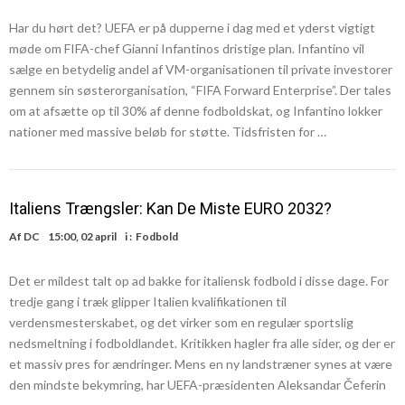
Har du hørt det? UEFA er på dupperne i dag med et yderst vigtigt
møde om FIFA-chef Gianni Infantinos dristige plan. Infantino vil
sælge en betydelig andel af VM-organisationen til private investorer
gennem sin søsterorganisation, “FIFA Forward Enterprise”. Der tales
om at afsætte op til 30% af denne fodboldskat, og Infantino lokker
nationer med massive beløb for støtte. Tidsfristen for …
Italiens Trængsler: Kan De Miste EURO 2032?
Af
DC
15:00, 02 april
i :
Fodbold
Det er mildest talt op ad bakke for italiensk fodbold i disse dage. For
tredje gang i træk glipper Italien kvalifikationen til
verdensmesterskabet, og det virker som en regulær sportslig
nedsmeltning i fodboldlandet. Kritikken hagler fra alle sider, og der er
et massiv pres for ændringer. Mens en ny landstræner synes at være
den mindste bekymring, har UEFA-præsidenten Aleksandar Čeferin