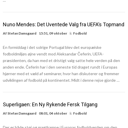
…
Nuno Mendes: Det Uventede Valg fra UEFA’s Topmand
Af
Stefan Damsgaard
15:51, 09 oktober
i :
Fodbold
En formiddag i det solrige Portugal blev det europæiske
fodboldmiljøs øjne vendt mod Aleksandar Čeferin, UEFA-
præsidenten, da han med et dristigt valg satte hele verden på den
anden ende. Čeferin har i den seneste tid draget rundt i Europas
hjørner med et væld af seminarer, hvor han diskuterer og fremmer
udviklingen af fodbold på kontinentet. Midt i denne rejse gjorde …
Superligaen: En Ny Rykende Fersk Tilgang
Af
Stefan Damsgaard
08:01, 04 oktober
i :
Fodbold
Der er både støj og magtkampe i Europas fodboldverden om den