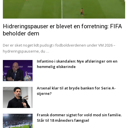
Hidreringspauser er blevet en forretning: FIFA
beholder dem
Der er sket noget lidt pudsigt i fodboldverdenen under VM 2026 –
hydreringspauserne, du …
Infantino i skandalen: Nye afsløringer om en
hemmelig elskerinde
Arsenal klar til at bryde banken for Serie A-
stjerne?
Fransk dommer sigtet for vold mod sin familie.
Står til 18 måneders fængsel