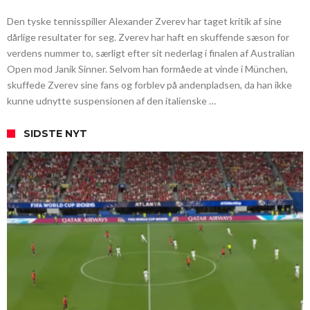
Den tyske tennisspiller Alexander Zverev har taget kritik af sine
dårlige resultater for seg. Zverev har haft en skuffende sæson for
verdens nummer to, særligt efter sit nederlag i finalen af Australian
Open mod Janik Sinner. Selvom han formåede at vinde i München,
skuffede Zverev sine fans og forblev på andenpladsen, da han ikke
kunne udnytte suspensionen af den italienske …
SIDSTE NYT