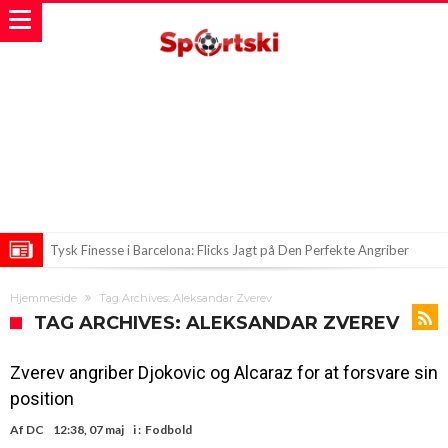
Tysk Finesse i Barcelona: Flicks Jagt på Den Perfekte Angriber
PSG kræver svimlende pris for Barcola – Liverpool på vej mod et
Hjemmeside
Tag Archives: Aleksandar Zverev
rekordkøb?
Nova Real Madrid-stjerne debuterer med et nummer uden for
TAG ARCHIVES: ALEKSANDAR ZVEREV
grænserne
Zverev angriber Djokovic og Alcaraz for at forsvare sin
position
Af
DC
12:38, 07 maj
i :
Fodbold