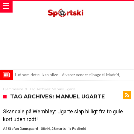
Lud som det nu kan blive – Alvarez vender tilbage til Madrid,
“spioner” allerede spottet
Nye Træk hos City i Det Nuværende Transfermarked—Kan 200
Hjemmeside
Tag Archives: Manuel Ugarte
Millioner Blive Brugt?
Depay på vej mod vilde forhandlinger i Brasilien
TAG ARCHIVES: MANUEL UGARTE
Skandale på Wembley: Ugarte slap billigt fra to gule
kort uden rødt!
Af
Stefan Damsgaard
08:44, 28 marts
i :
Fodbold