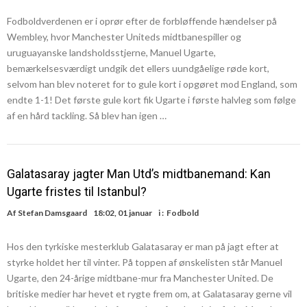
Fodboldverdenen er i oprør efter de forbløffende hændelser på
Wembley, hvor Manchester Uniteds midtbanespiller og
uruguayanske landsholdsstjerne, Manuel Ugarte,
bemærkelsesværdigt undgik det ellers uundgåelige røde kort,
selvom han blev noteret for to gule kort i opgøret mod England, som
endte 1-1! Det første gule kort fik Ugarte i første halvleg som følge
af en hård tackling. Så blev han igen …
Galatasaray jagter Man Utd’s midtbanemand: Kan
Ugarte fristes til Istanbul?
Af
Stefan Damsgaard
18:02, 01 januar
i :
Fodbold
Hos den tyrkiske mesterklub Galatasaray er man på jagt efter at
styrke holdet her til vinter. På toppen af ønskelisten står Manuel
Ugarte, den 24-årige midtbane-mur fra Manchester United. De
britiske medier har hevet et rygte frem om, at Galatasaray gerne vil