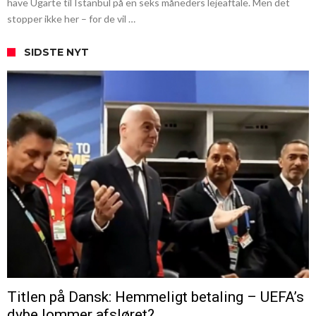
have Ugarte til Istanbul på en seks måneders lejeaftale. Men det
stopper ikke her – for de vil …
SIDSTE NYT
Titlen på Dansk: Hemmeligt betaling – UEFA’s
dybe lommer afsløret?