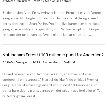
Af
Stefan Damsgaard
09:52, 12 februar
i :
Fodbold
Ja, der er sket igen! En ny fyring er landet i Premier League. Denne
gang er det Nottingham Forest, som har valgt at skille sig af med
deres cheftræner Sean Dyche. Det kedelige barometer blev slået i
gang efter en målløs uafgjort (0-0) mod Wolverhampton – ikke just
en kamp, der får pulsen op. Dyche nåede kun at sidde 114 …
Nottingham Forest i 100 millioner pund for Anderson?
Af
Stefan Damsgaard
10:13, 18 november
i :
Fodbold
Du ved, vi lever i en tid, hvor det virker til, at enhver spiller er
vurderet til en “stotusse.” Snart vil du ikke finde en klub i Premier
League, som ikke har solgt en spiller til mindst 100 millioner euro –
det er bare tidens trend, uanset om det falder i god jord eller ej. Tag
nu Nottingham Forest – …