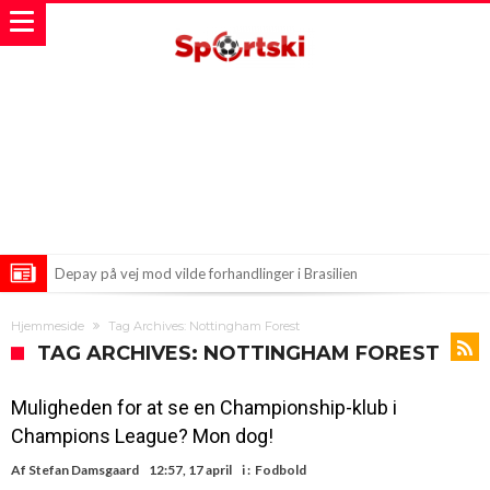
Depay på vej mod vilde forhandlinger i Brasilien
Nye Træk hos City i Det Nuværende Transfermarked—Kan 200
Hjemmeside
Tag Archives: Nottingham Forest
Millioner Blive Brugt?
Arsenal klar til at bryde banken for Serie A-stjerne?
TAG ARCHIVES: NOTTINGHAM FOREST
Muligheden for at se en Championship-klub i
Champions League? Mon dog!
Af
Stefan Damsgaard
12:57, 17 april
i :
Fodbold