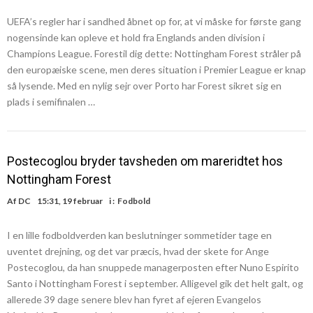
UEFA’s regler har i sandhed åbnet op for, at vi måske for første gang
nogensinde kan opleve et hold fra Englands anden division i
Champions League. Forestil dig dette: Nottingham Forest stråler på
den europæiske scene, men deres situation i Premier League er knap
så lysende. Med en nylig sejr over Porto har Forest sikret sig en
plads i semifinalen …
Postecoglou bryder tavsheden om mareridtet hos
Nottingham Forest
Af
DC
15:31, 19 februar
i :
Fodbold
I en lille fodboldverden kan beslutninger sommetider tage en
uventet drejning, og det var præcis, hvad der skete for Ange
Postecoglou, da han snuppede managerposten efter Nuno Espirito
Santo i Nottingham Forest i september. Alligevel gik det helt galt, og
allerede 39 dage senere blev han fyret af ejeren Evangelos