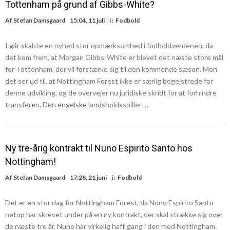
Tottenham på grund af Gibbs-White?
Af
Stefan Damsgaard
15:04, 11 juli
i :
Fodbold
I går skabte en nyhed stor opmærksomhed i fodboldverdenen, da
det kom frem, at Morgan Gibbs-White er blevet det næste store mål
for Tottenham, der vil forstærke sig til den kommende sæson. Men
det ser ud til, at Nottingham Forest ikke er særlig begejstrede for
denne udvikling, og de overvejer nu juridiske skridt for at forhindre
transferen. Den engelske landsholdsspiller …
Ny tre-årig kontrakt til Nuno Espirito Santo hos
Nottingham!
Af
Stefan Damsgaard
17:28, 21 juni
i :
Fodbold
Det er en stor dag for Nottingham Forest, da Nuno Espirito Santo
netop har skrevet under på en ny kontrakt, der skal strække sig over
de næste tre år. Nuno har virkelig haft gang i den med Nottingham.