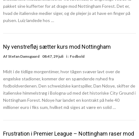
pakket sine kufferter for at drage mod Nottingham Forest. Det er,
hvad de italienske medier siger, og de plejer jo at have en finger på
pulsen. Luiz landede hos …
Ny venstrefløj sætter kurs mod Nottingham
Af
Stefan Damsgaard
08:47, 29 juli
i :
Fodbold
Midt i de tidlige morgentimer, hvor tågen svæver lavt over de
engelske stadioner, kommer der en spændende nyhed fra
fodboldverdenen. Den schweiziske kantspiller, Dan Ndoye, skifter de
italienske himmelstrøg i Bologna ud med det historiske City Ground i
Nottingham Forest. Ndoye har landet en kontrakt på hele 40
millioner euro i fiks sum, hvilket må siges at være en solid …
Frustration i Premier League – Nottingham raser mod