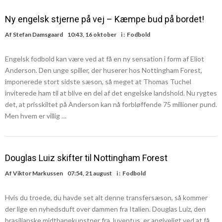
Ny engelsk stjerne på vej – Kæmpe bud på bordet!
Af
Stefan Damsgaard
10:43, 16 oktober
i :
Fodbold
Engelsk fodbold kan være ved at få en ny sensation i form af Eliot
Anderson. Den unge spiller, der huserer hos Nottingham Forest,
imponerede stort sidste sæson, så meget at Thomas Tuchel
inviterede ham til at blive en del af det engelske landshold. Nu rygtes
det, at prisskiltet på Anderson kan nå forbløffende 75 millioner pund.
Men hvem er villig …
Douglas Luiz skifter til Nottingham Forest
Af
Viktor Markussen
07:54, 21 august
i :
Fodbold
Hvis du troede, du havde set alt denne transfersæson, så kommer
der lige en nyhedsduft over dammen fra Italien. Douglas Luiz, den
brasilianske midtbanekunstner fra Juventus, er angiveligt ved at få