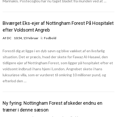
Marinakis. Postecoglou har nu taget bladet fra munden ved at …
Biværget Eks-ejer af Nottingham Forest På Hospitalet
efter Voldsomt Angreb
Af
DC
10:54, 15 februar
i :
Fodbold
Forestil dig at ligge i en dyb søvn og blive vækket af en livsfarlig
situation. Det er præcis, hvad der skete for Fawaz Al-Hasawi, den
tidligere ejer af Nottingham Forest, som ligger på hospitalet efter et
voldsomt indbrud i hans hjem i London. Angrebet skete i hans
luksuriøse villa, som er vurderet til omkring 10 millioner pund, og
efterlod den …
Ny fyring: Nottingham Forest afskeder endnu en
træner i denne sæson