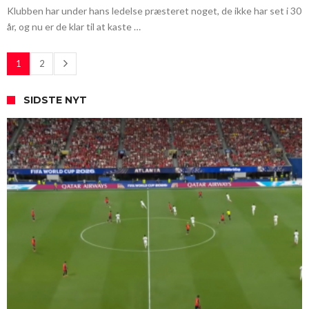
Klubben har under hans ledelse præsteret noget, de ikke har set i 30
år, og nu er de klar til at kaste …
1
2
SIDSTE NYT