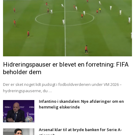
Hidreringspauser er blevet en forretning: FIFA
beholder dem
Der er sket noget lidt pudsigt i fodboldverdenen under VM 2026 –
hydreringspauserne, du …
Infantino i skandalen: Nye afsløringer om en
hemmelig elskerinde
Arsenal klar til at bryde banken for Serie A-