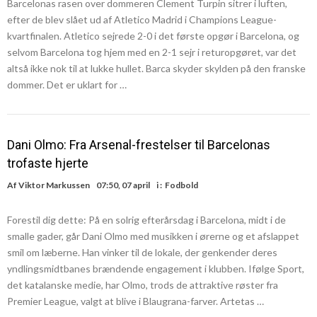
Barcelonas rasen over dommeren Clement Turpin sitrer i luften,
efter de blev slået ud af Atletico Madrid i Champions League-
kvartfinalen. Atletico sejrede 2-0 i det første opgør i Barcelona, og
selvom Barcelona tog hjem med en 2-1 sejr i returopgøret, var det
altså ikke nok til at lukke hullet. Barca skyder skylden på den franske
dommer. Det er uklart for …
Dani Olmo: Fra Arsenal-frestelser til Barcelonas
trofaste hjerte
Af
Viktor Markussen
07:50, 07 april
i :
Fodbold
Forestil dig dette: På en solrig efterårsdag i Barcelona, midt i de
smalle gader, går Dani Olmo med musikken i ørerne og et afslappet
smil om læberne. Han vinker til de lokale, der genkender deres
yndlingsmidtbanes brændende engagement i klubben. Ifølge Sport,
det katalanske medie, har Olmo, trods de attraktive røster fra
Premier League, valgt at blive i Blaugrana-farver. Artetas …