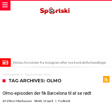
Vinicius forsvinder fra Instagram efter nye kontraktforhandlinger
med Real Madrid
Ny disciplin i Real Madrid: Mourinho sætter nye standarder
Hjemmeside
Tag Archives: Olmo
Ny dansk titel: Messi og Zidane: De To Ene Fjernede Tårne i
TAG ARCHIVES: OLMO
Fodboldverdenen
Olmo-episoden der fik Barcelona til at se rødt
Af
Viktor Markussen
08:48, 15 april
i :
Fodbold