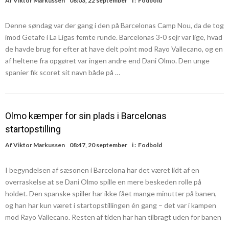
Af
Viktor Markussen
08:03, 22 september
i :
Fodbold
Denne søndag var der gang i den på Barcelonas Camp Nou, da de tog
imod Getafe i La Ligas femte runde. Barcelonas 3-0 sejr var lige, hvad
de havde brug for efter at have delt point mod Rayo Vallecano, og en
af heltene fra opgøret var ingen andre end Dani Olmo. Den unge
spanier fik scoret sit navn både på …
Olmo kæmper for sin plads i Barcelonas
startopstilling
Af
Viktor Markussen
08:47, 20 september
i :
Fodbold
I begyndelsen af sæsonen i Barcelona har det været lidt af en
overraskelse at se Dani Olmo spille en mere beskeden rolle på
holdet. Den spanske spiller har ikke fået mange minutter på banen,
og han har kun været i startopstillingen én gang – det var i kampen
mod Rayo Vallecano. Resten af tiden har han tilbragt uden for banen
…