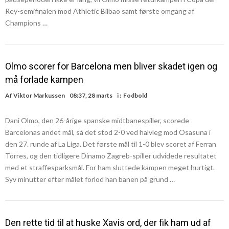
Rey-semifinalen mod Athletic Bilbao samt første omgang af
Champions …
Olmo scorer for Barcelona men bliver skadet igen og
må forlade kampen
Af
Viktor Markussen
08:37, 28 marts
i :
Fodbold
Dani Olmo, den 26-årige spanske midtbanespiller, scorede
Barcelonas andet mål, så det stod 2-0 ved halvleg mod Osasuna i
den 27. runde af La Liga. Det første mål til 1-0 blev scoret af Ferran
Torres, og den tidligere Dinamo Zagreb-spiller udvidede resultatet
med et straffesparksmål. For ham sluttede kampen meget hurtigt.
Syv minutter efter målet forlod han banen på grund …
Den rette tid til at huske Xavis ord, der fik ham ud af