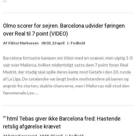
Olmo scorer for sejren. Barcelona udvider føringen
over Real til 7 point (VIDEO)
Af
Viktor Markussen
08:02, 23 april
i :
Fodbold
Barcelona fortsatte kampen om titlen med en snæver, men vigtig 1-0
sejr over Mallorca, hvilket midlertidigt satte dem 7 point foran Real
Madrid, der stadig skal spille deres kamp mod Getafe i den 33. runde
af La Liga. De catalanske var langt bedre modstandere på banen og
angreb fra starten, skabte chancerne, men i Mallorcas mål stod den
fænomenale Leo …
“`html Tebas giver ikke Barcelona fred: Hastende
retslig afgørelse krævet
Af
Peter Kærsgaard
19:58, 07 april
i :
Fodbold