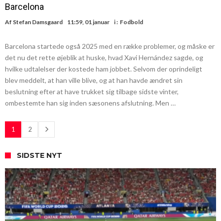
Barcelona
Af
Stefan Damsgaard
11:59, 01 januar
i :
Fodbold
Barcelona startede også 2025 med en række problemer, og måske er
det nu det rette øjeblik at huske, hvad Xavi Hernández sagde, og
hvilke udtalelser der kostede ham jobbet. Selvom der oprindeligt
blev meddelt, at han ville blive, og at han havde ændret sin
beslutning efter at have trukket sig tilbage sidste vinter,
ombestemte han sig inden sæsonens afslutning. Men …
1
2
SIDSTE NYT