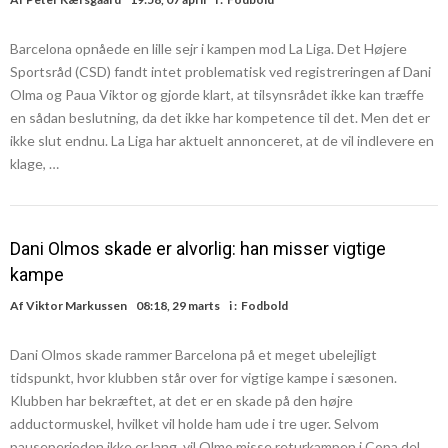
Barcelona opnåede en lille sejr i kampen mod La Liga. Det Højere
Sportsråd (CSD) fandt intet problematisk ved registreringen af Dani
Olma og Paua Viktor og gjorde klart, at tilsynsrådet ikke kan træffe
en sådan beslutning, da det ikke har kompetence til det. Men det er
ikke slut endnu. La Liga har aktuelt annonceret, at de vil indlevere en
klage, …
Dani Olmos skade er alvorlig: han misser vigtige
kampe
Af
Viktor Markussen
08:18, 29 marts
i :
Fodbold
Dani Olmos skade rammer Barcelona på et meget ubelejligt
tidspunkt, hvor klubben står over for vigtige kampe i sæsonen.
Klubben har bekræftet, at det er en skade på den højre
adductormuskel, hvilket vil holde ham ude i tre uger. Selvom
pauseperioden ikke er lang, vil Olmo misse returkampen i Copa del