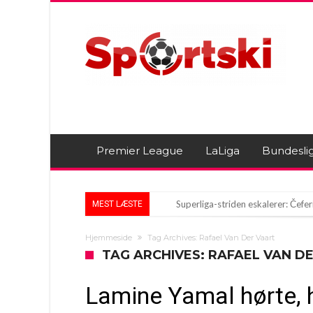
Premier League
LaLiga
Bundesli
Superliga-striden eskalerer: Čeferi
MEST LÆSTE
Arsenal på jagt efter Premier Le
Hjemmeside
Tag Archives: Rafael Van Der Vaart
Præciseringer hos agenter skaber
TAG ARCHIVES: RAFAEL VAN D
Lamine Yamal hørte, 