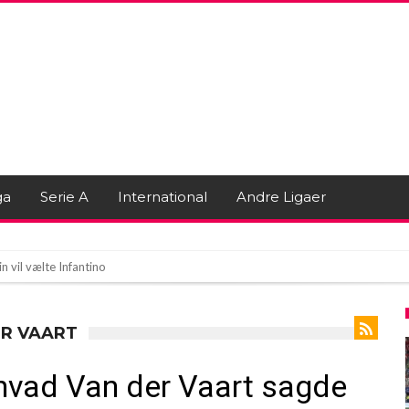
ga
Serie A
International
Andre Ligaer
n vil vælte Infantino
ague-stjernen Bruno Guimarães
 ravage i Real Madrids transferplaner
ER VAART
hvad Van der Vaart sagde