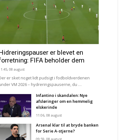
Hidreringspauser er blevet en
forretning: FIFA beholder dem
11:45, 08 august
Der er sket noget lidt pudsigt i fodboldverdenen
under VM 2026 – hydreringspauserne, du …
Infantino i skandalen: Nye
afsløringer om en hemmelig
elskerinde
11:06, 08 august
Arsenal klar til at bryde banken
for Serie A-stjerne?
09:59, 08 august