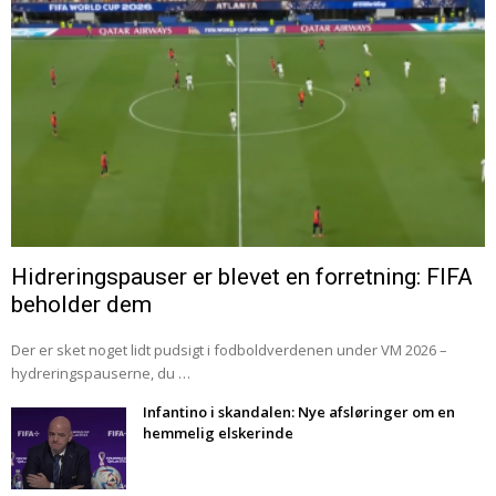
Hidreringspauser er blevet en forretning: FIFA
beholder dem
Der er sket noget lidt pudsigt i fodboldverdenen under VM 2026 –
hydreringspauserne, du …
Infantino i skandalen: Nye afsløringer om en
hemmelig elskerinde