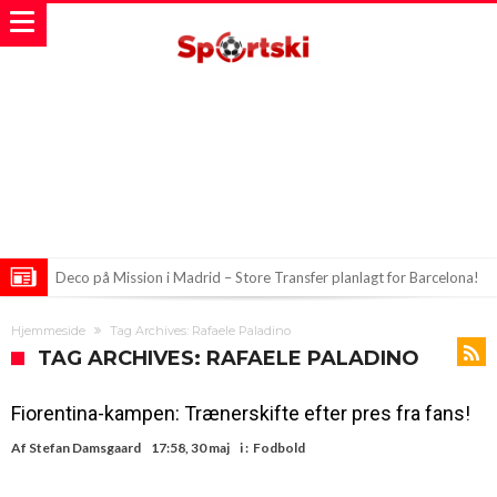
Deco på Mission i Madrid – Store Transfer planlagt for Barcelona!
Real Madrid på shoppingtur: Forvent flere store indkøb!
Hjemmeside
Tag Archives: Rafaele Paladino
FIFA i en storm af kaos! Infantinos skridt ryster fodboldverdenen
TAG ARCHIVES: RAFAELE PALADINO
Fiorentina-kampen: Trænerskifte efter pres fra fans!
Af
Stefan Damsgaard
17:58, 30 maj
i :
Fodbold