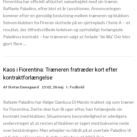
Fiorentina har officielt afsluttet samarbejdet med sin træner,
Raffaele Paladino, efter blot et år i positionen. Annonceringen
kommer efter en gensidig beslutning mellem træneren og klubben.
Selvom klubben fra Firenze sluttede på en sjetteplads i Serie A – et
resultat, der tilfredsstillede ledelsen og oprindeligt forlængede
Paladinos kontrakt – har træneren valgt at forlade “de lilla”. Der blev
gjort flere …
Kaos i Fiorentina: Træneren fratræder kort efter
kontraktforlængelse
Af
Stefan Damsgaard
15:02, 28 maj
i :
Fodbold
Rafaele Paladino har ifølge Gianluca Di Marzio trukket sig som træner
for Fiorentina. Dette sker kun få uger efter, han forlængede sin
kontrakt med klubben. Situationens besynderlighed er yderligere
understreget af, at resten af klubben er taget med bukserne nede
over beslutningen. Man arbejder nu hårdt på at overtale Paladino til