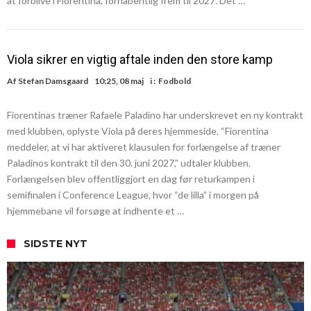
at forblive i Fiorentina, forhåbentlig frem til 2027. Det …
Viola sikrer en vigtig aftale inden den store kamp
Af
Stefan Damsgaard
10:25, 08 maj
i :
Fodbold
Fiorentinas træner Rafaele Paladino har underskrevet en ny kontrakt
med klubben, oplyste Viola på deres hjemmeside. “Fiorentina
meddeler, at vi har aktiveret klausulen for forlængelse af træner
Paladinos kontrakt til den 30. juni 2027,” udtaler klubben.
Forlængelsen blev offentliggjort en dag før returkampen i
semifinalen i Conference League, hvor “de lilla” i morgen på
hjemmebane vil forsøge at indhente et …
SIDSTE NYT