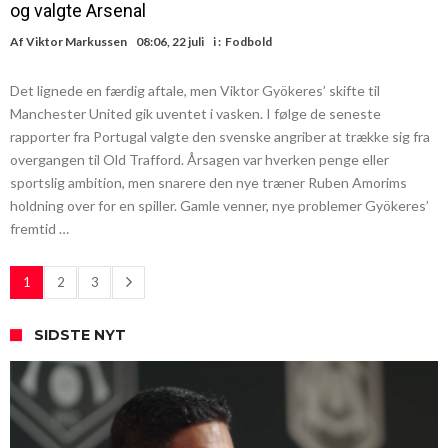
og valgte Arsenal
Af
Viktor Markussen
08:06, 22 juli
i :
Fodbold
Det lignede en færdig aftale, men Viktor Gyökeres’ skifte til
Manchester United gik uventet i vasken. I følge de seneste
rapporter fra Portugal valgte den svenske angriber at trække sig fra
overgangen til Old Trafford. Årsagen var hverken penge eller
sportslig ambition, men snarere den nye træner Ruben Amorims
holdning over for en spiller. Gamle venner, nye problemer Gyökeres’
fremtid …
1
2
3
SIDSTE NYT