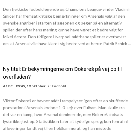
Den tjekkiske fodboldlegende og Champions League-vinder Vladimir
Šmicer har fremsat kritiske bemærkninger om Arsenals valg af den
svenske angriber i starten af sæsonen og peger på en alternativ
spiller, der efter hans mening kunne have været et bedre valg for
Mikel Arteta. Den tidligere Liverpool-midtbanespiller er overbevist
om, at Arsenal ville have klaret sig bedre ved at hente Patrik Schick …
Ny titel: Er bekymringerne om Đokereš på vej op til
overfladen?
Af
DC
09:49, 19 oktober
i :
Fodbold
Viktor Đokereš er havnet midt i rampelyset igen efter en skuffende
præstation i Arsenals knebne 1-0-sejr over Fulham. Man skulle tro,
det var en kamp, hvor Arsenal dominerede, men Đokereš’ indsats
lyste ikke just op. Statistikken taler sit tydelige sprog; kun fem af ni
afleveringer fandt vej til en holdkammerat, og han mistede