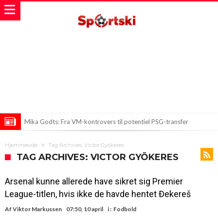
Mika Godts: Fra VM-kontrovers til potentiel PSG-transfer
Ny brik i Barcelona-puslespillet: Rodri er på vej til Catalonien
Hjemmeside
Tag Archives: Victor Gyökeres
Kaos i FIFA: Truer Spanien og Portugal med at boykotte VM 2030?
TAG ARCHIVES: VICTOR GYÖKERES
Arsenal kunne allerede have sikret sig Premier
League-titlen, hvis ikke de havde hentet Đekereš
Af
Viktor Markussen
07:50, 10 april
i :
Fodbold