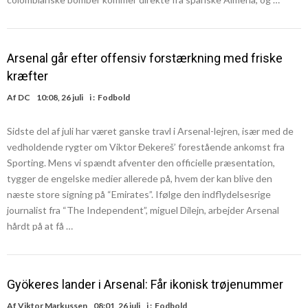
Arsenal går efter offensiv forstærkning med friske
kræfter
Af
DC
10:08, 26 juli
i :
Fodbold
Sidste del af juli har været ganske travl i Arsenal-lejren, især med de
vedholdende rygter om Viktor Đekereš’ forestående ankomst fra
Sporting. Mens vi spændt afventer den officielle præsentation,
tygger de engelske medier allerede på, hvem der kan blive den
næste store signing på “Emirates”. Ifølge den indflydelsesrige
journalist fra “The Independent”, miguel Dilejn, arbejder Arsenal
hårdt på at få …
Gyökeres lander i Arsenal: Får ikonisk trøjenummer
Af
Viktor Markussen
08:01, 26 juli
i :
Fodbold