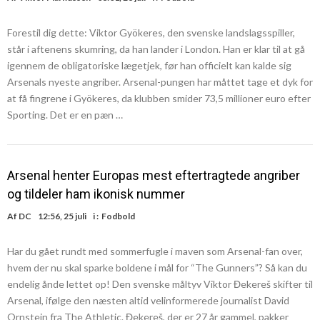
Forestil dig dette: Viktor Gyökeres, den svenske landslagsspiller,
står i aftenens skumring, da han lander i London. Han er klar til at gå
igennem de obligatoriske lægetjek, før han officielt kan kalde sig
Arsenals nyeste angriber. Arsenal-pungen har måttet tage et dyk for
at få fingrene i Gyökeres, da klubben smider 73,5 millioner euro efter
Sporting. Det er en pæn …
Arsenal henter Europas mest eftertragtede angriber
og tildeler ham ikonisk nummer
Af
DC
12:56, 25 juli
i :
Fodbold
Har du gået rundt med sommerfugle i maven som Arsenal-fan over,
hvem der nu skal sparke boldene i mål for “The Gunners”? Så kan du
endelig ånde lettet op! Den svenske måltyv Viktor Đekereš skifter til
Arsenal, ifølge den næsten altid velinformerede journalist David
Ornstein fra The Athletic. Đekereš, der er 27 år gammel, pakker