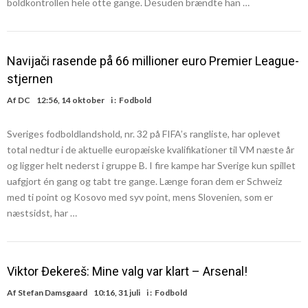
boldkontrollen hele otte gange. Desuden brændte han …
Navijači rasende på 66 millioner euro Premier League-
stjernen
Af
DC
12:56, 14 oktober
i :
Fodbold
Sveriges fodboldlandshold, nr. 32 på FIFA’s rangliste, har oplevet
total nedtur i de aktuelle europæiske kvalifikationer til VM næste år
og ligger helt nederst i gruppe B. I fire kampe har Sverige kun spillet
uafgjort én gang og tabt tre gange. Længe foran dem er Schweiz
med ti point og Kosovo med syv point, mens Slovenien, som er
næstsidst, har …
Viktor Đekereš: Mine valg var klart – Arsenal!
Af
Stefan Damsgaard
10:16, 31 juli
i :
Fodbold