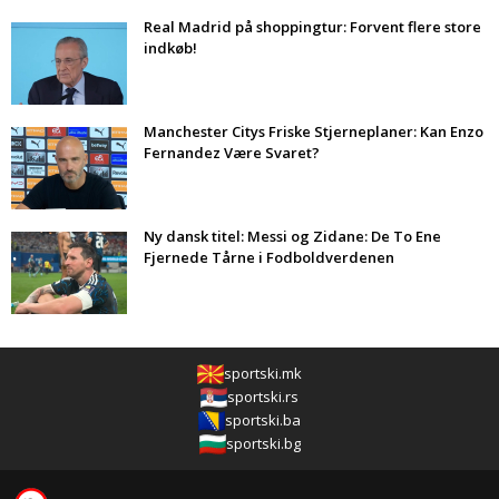
Real Madrid på shoppingtur: Forvent flere store
indkøb!
Manchester Citys Friske Stjerneplaner: Kan Enzo
Fernandez Være Svaret?
Ny dansk titel: Messi og Zidane: De To Ene
Fjernede Tårne i Fodboldverdenen
sportski.mk
sportski.rs
sportski.ba
sportski.bg