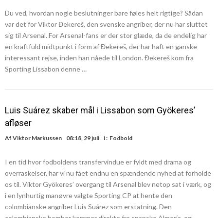
Du ved, hvordan nogle beslutninger bare føles helt rigtige? Sådan
var det for Viktor Đekereš, den svenske angriber, der nu har sluttet
sig til Arsenal. For Arsenal-fans er der stor glæde, da de endelig har
en kraftfuld midtpunkt i form af Đekereš, der har haft en ganske
interessant rejse, inden han nåede til London. Đekereš kom fra
Sporting Lissabon denne …
Luis Suárez skaber mål i Lissabon som Gyökeres’
afløser
Af
Viktor Markussen
08:18, 29 juli
i :
Fodbold
I en tid hvor fodboldens transfervindue er fyldt med drama og
overraskelser, har vi nu fået endnu en spændende nyhed at forholde
os til. Viktor Gyökeres’ overgang til Arsenal blev netop sat i værk, og
i en lynhurtig manøvre valgte Sporting CP at hente den
colombianske angriber Luis Suárez som erstatning. Den
colombianske bomber kommer direkte fra spanske Almería, og …