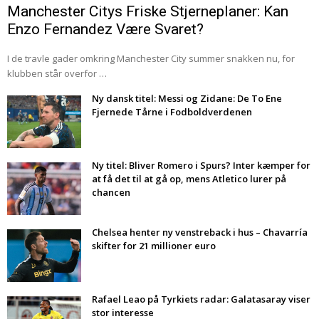
Manchester Citys Friske Stjerneplaner: Kan
Enzo Fernandez Være Svaret?
I de travle gader omkring Manchester City summer snakken nu, for
klubben står overfor …
Ny dansk titel: Messi og Zidane: De To Ene
Fjernede Tårne i Fodboldverdenen
Ny titel: Bliver Romero i Spurs? Inter kæmper for
at få det til at gå op, mens Atletico lurer på
chancen
Chelsea henter ny venstreback i hus – Chavarría
skifter for 21 millioner euro
Rafael Leao på Tyrkiets radar: Galatasaray viser
stor interesse