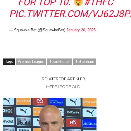
FOR TOP 10.
#THFC
PIC.TWITTER.COM/VJ62J8P
— Squawka Bet (@SquawkaBet)
January 20, 2025
Tags
Premier League
Topnyheder
Tottenham
RELATEREDE ARTIKLER
MERE I FODBOLD