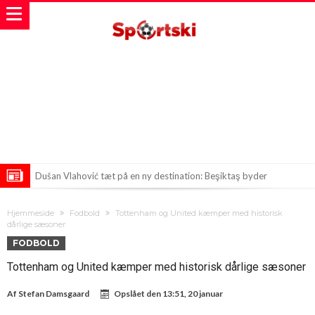
Dušan Vlahović tæt på en ny destination: Beşiktaş byder
velkommen
Tragisk Ulykke Ryster Dinamo Bukurești: Medlem af Holdets Stab
Hjemmeside
Fodbold
Tottenham og United kæmper med historisk
Ombord
Ronaldo viser sine luksusbiler frem i garagen
dårlige sæsoner
FODBOLD
Tottenham og United kæmper med historisk dårlige sæsoner
Af
Stefan Damsgaard
Opslået den
13:51, 20 januar