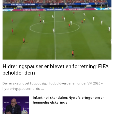
Hidreringspauser er blevet en forretning: FIFA
beholder dem
Der er sket noget lidt pudsigt i fodboldverdenen under VM 2026 –
hydreringspauserne, du …
Infantino i skandalen: Nye afsløringer om en
hemmelig elskerinde