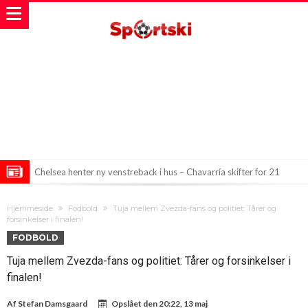
Chelsea henter ny venstreback i hus – Chavarría skifter for 21
millioner euro
City sælger reservemålmand for rekordpris
Hjemmeside
Fodbold
Tuja mellem Zvezda-fans og politiet: Tårer og
Ny brik i Barcelona-puslespillet: Rodri er på vej til Catalonien
forsinkelser i finalen!
FODBOLD
Tuja mellem Zvezda-fans og politiet: Tårer og forsinkelser i
finalen!
Af
Stefan Damsgaard
Opslået den
20:22, 13 maj