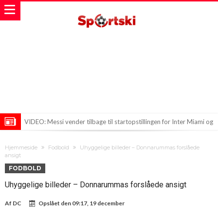
VIDEO: Messi vender tilbage til startopstillingen for Inter Miami og
slår straks rekord
City sælger reservemålmand for rekordpris
Hjemmeside
Fodbold
Uhyggelige billeder – Donnarummas forslåede
Ny dansk titel: Messi og Zidane: De To Ene Fjernede Tårne i
ansigt
FODBOLD
Fodboldverdenen
Uhyggelige billeder – Donnarummas forslåede ansigt
Af
DC
Opslået den
09:17, 19 december