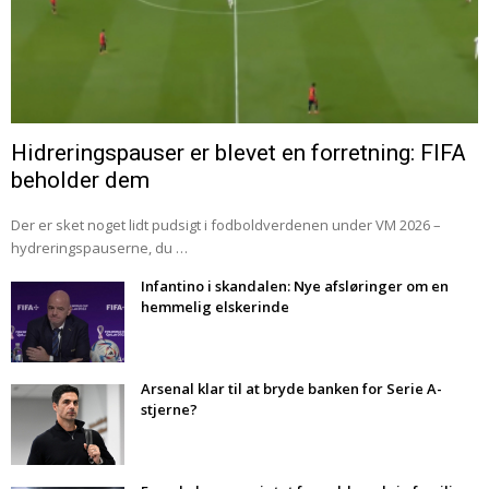
Hidreringspauser er blevet en forretning: FIFA
beholder dem
Der er sket noget lidt pudsigt i fodboldverdenen under VM 2026 –
hydreringspauserne, du …
Infantino i skandalen: Nye afsløringer om en
hemmelig elskerinde
Arsenal klar til at bryde banken for Serie A-
stjerne?