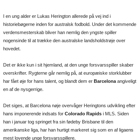
I en ung alder er Lukas Herington allerede på vej ind i
historiebøgerne inden for australsk fodbold. Under det kommende
verdensmesterskab bliver han nemlig den yngste spiller
nogensinde til at trække den australske landsholdstrøje over
hovedet.
Det er ikke kun i sit hjemland, at den unge forsvarsspiller skaber
overskrifter. Rygterne går nemlig på, at europæiske storklubber
har fået øje for hans talent, og blandt dem er
Barcelona
angiveligt
en af de nysgerrige.
Det siges, at Barcelona nøje overvåger Heringtons udvikling efter
hans imponerende indsats for
Colorado Rapids
i MLS. Siden
han i januar tog springet fra sin fødeby Brisbane til den
amerikanske liga, har han hurtigt markeret sig som en af ligaens
mest lovende unge forsvarsspillere.