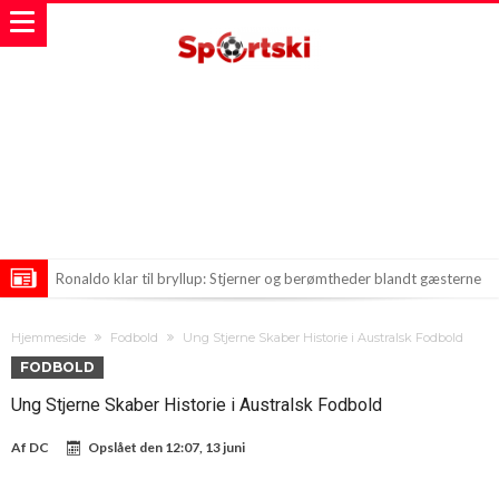
Ronaldo klar til bryllup: Stjerner og berømtheder blandt gæsterne
Præsidenten af PSG på vej mod FIFA’s top
Hjemmeside
Fodbold
Ung Stjerne Skaber Historie i Australsk Fodbold
Ancelotti mener, at tidsfællerne gjorde forskellen for Brasilien mod
FODBOLD
Norge
Ung Stjerne Skaber Historie i Australsk Fodbold
Af
DC
Opslået den
12:07, 13 juni