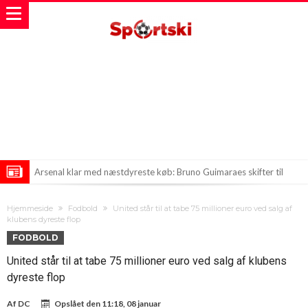
Arsenal klar med næstdyreste køb: Bruno Guimaraes skifter til
London-klubben
Sommerstorm ryster fodboldturnering: Lyn dræber spiller og skader
Hjemmeside
Fodbold
United står til at tabe 75 millioner euro ved salg af
flere
Real Madrid og Fiorentina endte gårsdagens venskabskamp med et
klubens dyreste flop
FODBOLD
hedt 2-2-respons. Men hvis du troede, Mourinho gik derfra
United står til at tabe 75 millioner euro ved salg af klubens
veltilfreds, så tager du helt fejl.
dyreste flop
Af
DC
Opslået den
11:18, 08 januar