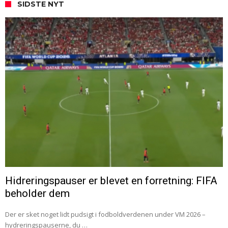
SIDSTE NYT
Hidreringspauser er blevet en forretning: FIFA
beholder dem
Der er sket noget lidt pudsigt i fodboldverdenen under VM 2026 –
hydreringspauserne, du …