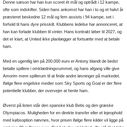
Denne sæson har han kun scoret ét mål og optrådt i 12 kampe,
ofte som indskifter. Siden hans ankomst har han i to og et halvt år
præsteret beskedne 12 mål og fem assists i 94 kampe, set i
forhold til hans dyre prisskilt. Klubbens ledelse har annonceret, at
han kan forlade klubben til vinter. Hans kontrakt løber til 2027, og
det er klart, at United ikke planlægger at fortsætte med at betale
ham.
Med en ugentlig løn på 200.000 euro er Antony blandt de bedst
betalte spillere i omklædningsrummet, og hans afgang ville give
Amorim mere spillerum til at finde andre løsninger på markedet.
Ifølge flere engelske medier som Sky Sports og Goal er der flere
potentielle klubber, der overvejer at hente ham.
Øverst på listen står den spanske klub Betis og den græske
Olympiacos. Muligheden for en direkte transfer eller et lejeophold
med købsoption nævnes, hvor prisen ifølge flere kilder vil ligge på