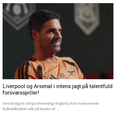
Liverpool og Arsenal i intens jagt på talentfuld
forsvarsspiller!
Forestil dig en solrig sommerdag i England, hvor rivaliserende
fodboldklubber står på kanten af …