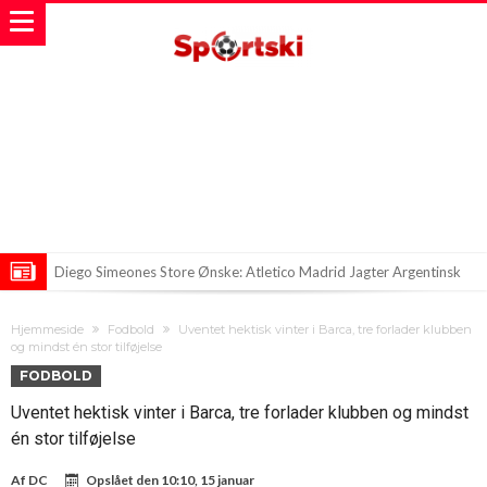
Diego Simeones Store Ønske: Atletico Madrid Jagter Argentinsk
Stjerne
Engelsk landsholdsspiller i nattelivets kløer
Hjemmeside
Fodbold
Uventet hektisk vinter i Barca, tre forlader klubben
Vinicius Junior bryder tavsheden: Hvad sker der om fremtiden?
og mindst én stor tilføjelse
FODBOLD
Uventet hektisk vinter i Barca, tre forlader klubben og mindst
én stor tilføjelse
Af
DC
Opslået den
10:10, 15 januar