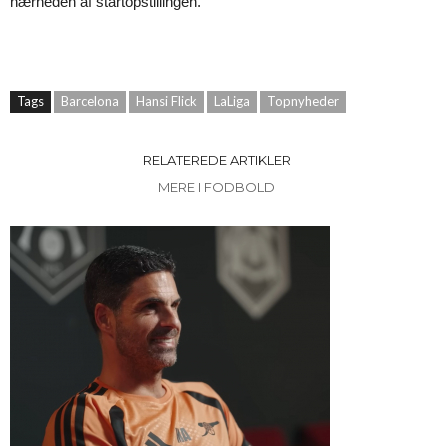
nærheden af startopstillingen.
Tags
Barcelona
Hansi Flick
LaLiga
Topnyheder
RELATEREDE ARTIKLER
MERE I FODBOLD