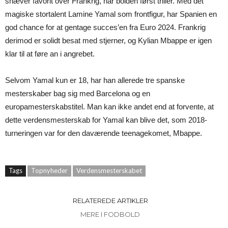
snæver favorit over Frankrig, når bolden først triller. Med det
magiske stortalent Lamine Yamal som frontfigur, har Spanien en
god chance for at gentage succes’en fra Euro 2024. Frankrig
derimod er solidt besat med stjerner, og Kylian Mbappe er igen
klar til at føre an i angrebet.
Selvom Yamal kun er 18, har han allerede tre spanske
mesterskaber bag sig med Barcelona og en
europamesterskabstitel. Man kan ikke andet end at forvente, at
dette verdensmesterskab for Yamal kan blive det, som 2018-
turneringen var for den daværende teenagekomet, Mbappe.
Tags
Topnyheder
Verdensmesterskabet
RELATEREDE ARTIKLER
MERE I FODBOLD