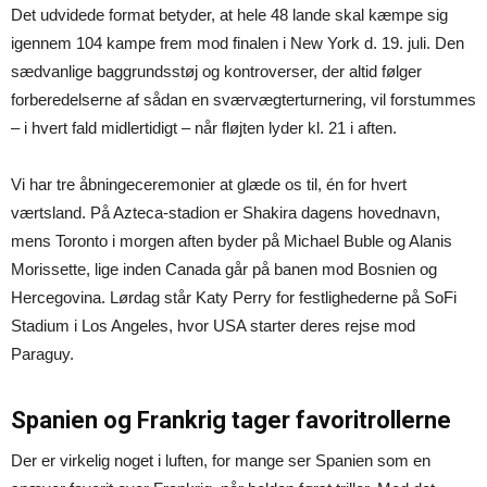
Det udvidede format betyder, at hele 48 lande skal kæmpe sig
igennem 104 kampe frem mod finalen i New York d. 19. juli. Den
sædvanlige baggrundsstøj og kontroverser, der altid følger
forberedelserne af sådan en sværvægterturnering, vil forstummes
– i hvert fald midlertidigt – når fløjten lyder kl. 21 i aften.
Vi har tre åbningeceremonier at glæde os til, én for hvert
værtsland. På Azteca-stadion er Shakira dagens hovednavn,
mens Toronto i morgen aften byder på Michael Buble og Alanis
Morissette, lige inden Canada går på banen mod Bosnien og
Hercegovina. Lørdag står Katy Perry for festlighederne på SoFi
Stadium i Los Angeles, hvor USA starter deres rejse mod
Paraguy.
Spanien og Frankrig tager favoritrollerne
Der er virkelig noget i luften, for mange ser Spanien som en