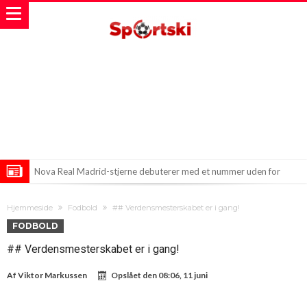
Nova Real Madrid-stjerne debuterer med et nummer uden for
grænserne
Atletico Madrid i Overraskende Transfernyheder!
Hjemmeside
Fodbold
## Verdensmesterskabet er i gang!
Nyt Skud i Stammen: Chelsea Velkommer Valentin Barka med
FODBOLD
Langtidskontrakt
## Verdensmesterskabet er i gang!
Af
Viktor Markussen
Opslået den
08:06, 11 juni