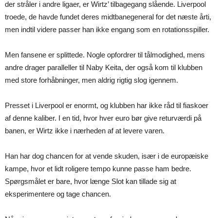
der stråler i andre ligaer, er Wirtz’ tilbagegang slående. Liverpool
troede, de havde fundet deres midtbanegeneral for det næste årti,
men indtil videre passer han ikke engang som en rotationsspiller.
Men fansene er splittede. Nogle opfordrer til tålmodighed, mens
andre drager paralleller til Naby Keita, der også kom til klubben
med store forhåbninger, men aldrig rigtig slog igennem.
Presset i Liverpool er enormt, og klubben har ikke råd til fiaskoer
af denne kaliber. I en tid, hvor hver euro bør give returværdi på
banen, er Wirtz ikke i nærheden af at levere varen.
Han har dog chancen for at vende skuden, især i de europæiske
kampe, hvor et lidt roligere tempo kunne passe ham bedre.
Spørgsmålet er bare, hvor længe Slot kan tillade sig at
eksperimentere og tage chancen.