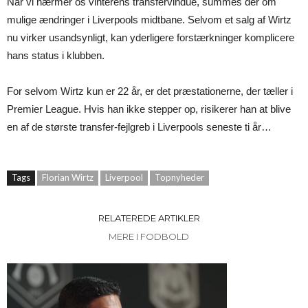
Når vi nærmer os vinterens transfervindue, summes der om
mulige ændringer i Liverpools midtbane. Selvom et salg af Wirtz
nu virker usandsynligt, kan yderligere forstærkninger komplicere
hans status i klubben.
For selvom Wirtz kun er 22 år, er det præstationerne, der tæller i
Premier League. Hvis han ikke stepper op, risikerer han at blive
en af de største transfer-fejlgreb i Liverpools seneste ti år…
Tags
Florian Wirtz
Liverpool
Topnyheder
RELATEREDE ARTIKLER
MERE I FODBOLD