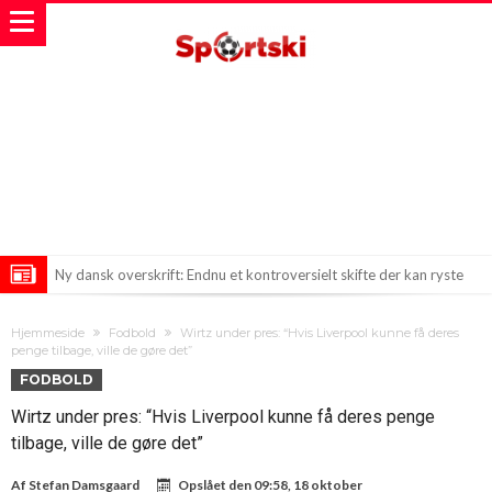
Ny dansk overskrift: Endnu et kontroversielt skifte der kan ryste
fodbold-Europa?
FIFA-chefen Infantino får opbakning på flere fronter
Hjemmeside
Fodbold
Wirtz under pres: “Hvis Liverpool kunne få deres
Chelsea henter ny venstreback i hus – Chavarría skifter for 21
penge tilbage, ville de gøre det”
FODBOLD
millioner euro
Wirtz under pres: “Hvis Liverpool kunne få deres penge
tilbage, ville de gøre det”
Af
Stefan Damsgaard
Opslået den
09:58, 18 oktober