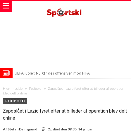
UEFA jubler: Nu går de i offensiven mod FIFA
FIFA i en storm af kaos! Infantinos skridt ryster fodboldverdenen
Hjemmeside
Fodbold
Zaposlået i Lazio fyret efter at billeder af operation
Nyt turneringsforslag skaber furore i fodboldverdenen
blev delt online
FODBOLD
Zaposlået i Lazio fyret efter at billeder af operation blev delt
online
Af
Stefan Damsgaard
Opslået den
09:35, 14 januar