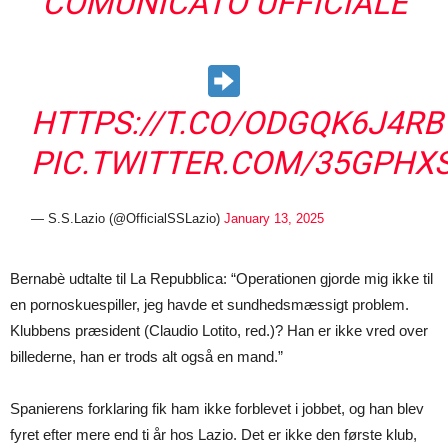
COMUNICATO UFFICIALE
HTTPS://T.CO/ODGQK6J4RB
PIC.TWITTER.COM/35GPHX
— S.S.Lazio (@OfficialSSLazio)
January 13, 2025
Bernabè udtalte til La Repubblica: “Operationen gjorde mig ikke til
en pornoskuespiller, jeg havde et sundhedsmæssigt problem.
Klubbens præsident (Claudio Lotito, red.)? Han er ikke vred over
billederne, han er trods alt også en mand.”
Spanierens forklaring fik ham ikke forblevet i jobbet, og han blev
fyret efter mere end ti år hos Lazio. Det er ikke den første klub,