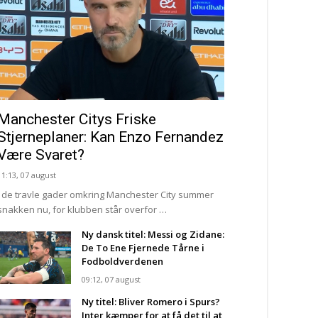
Manchester Citys Friske
Stjerneplaner: Kan Enzo Fernandez
Være Svaret?
11:13, 07 august
I de travle gader omkring Manchester City summer
snakken nu, for klubben står overfor …
Ny dansk titel: Messi og Zidane:
De To Ene Fjernede Tårne i
Fodboldverdenen
09:12, 07 august
Ny titel: Bliver Romero i Spurs?
Inter kæmper for at få det til at