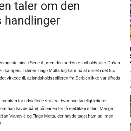
ien taler om den
s handlinger
svageste side i Serie A, men den serbiske fodboldspiller Dušan
 i kampen. Træner Tiago Motta tog ham ud af spillet i det 85.
det virkede til, at landsholdsspilleren fra Serbien ikke var tilfreds
ken for udskiftede spillere, hvor han tydeligt irriteret
m han havde båret på banen for få øjeblikke siden. Mange
m Dušan Vlahović og Tiago Motta, der havde taget ham ud, men
!