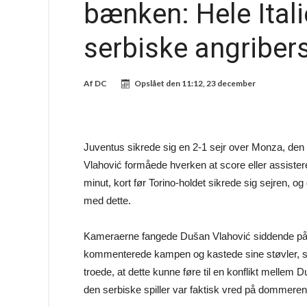
bænken: Hele Ital
serbiske angriber
Af
DC
Opslået den
11:12, 23 december
Juventus sikrede sig en 2-1 sejr over Monza, den 
Vlahović formåede hverken at score eller assistere
minut, kort før Torino-holdet sikrede sig sejren, og 
med dette.
Kameraerne fangede Dušan Vlahović siddende på bæn
kommenterede kampen og kastede sine støvler, so
troede, at dette kunne føre til en konflikt melle
den serbiske spiller var faktisk vred på dommeren