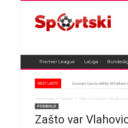
Premier League
LaLiga
Bundesli
Gonzalo Garcia skifter til Fulham
MEST LÆSTE
Diletta Leotta viser sommersiden f
Hjemmeside
Fodbold
Zašto var Vlahovic vred på Juve
Fodboldverdenen venter på hvid r
FODBOLD
Zašto var Vlahovi