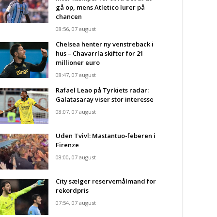
gå op, mens Atletico lurer på
chancen
08:56, 07 august
Chelsea henter ny venstreback i
hus – Chavarría skifter for 21
millioner euro
08:47, 07 august
Rafael Leao på Tyrkiets radar:
Galatasaray viser stor interesse
08:07, 07 august
Uden Tvivl: Mastantuo-feberen i
Firenze
08:00, 07 august
City sælger reservemålmand for
rekordpris
07:54, 07 august