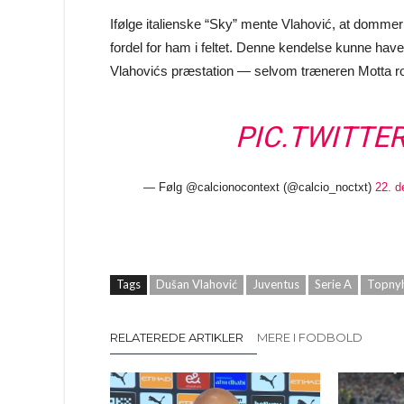
Ifølge italienske “Sky” mente Vlahović, at dommer
fordel for ham i feltet. Denne kendelse kunne have 
Vlahovićs præstation — selvom træneren Motta r
PIC.TWITTE
— Følg @calcionocontext (@calcio_noctxt)
22. 
Tags
Dušan Vlahović
Juventus
Serie A
Topny
RELATEREDE ARTIKLER
MERE I FODBOLD