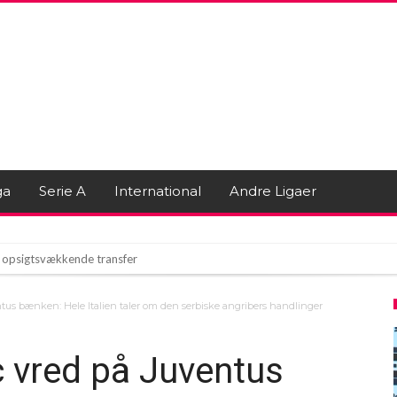
ga
Serie A
International
Andre Ligaer
 i opsigtsvækkende transfer
rem i trendy bikini!
ntus bænken: Hele Italien taler om den serbiske angribers handlinger
øg fra Madrid: Hvor mange penge har Real tilbudt Vinicius?
c vred på Juventus