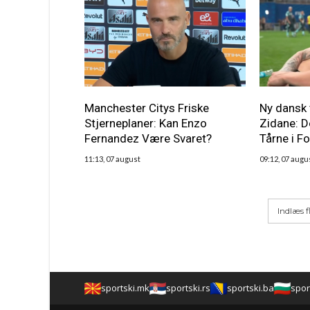
Manchester Citys Friske
Ny dansk 
Stjerneplaner: Kan Enzo
Zidane: D
Fernandez Være Svaret?
Tårne i F
11:13, 07 august
09:12, 07 augu
Indlæs f
sportski.mk
sportski.rs
sportski.ba
spor