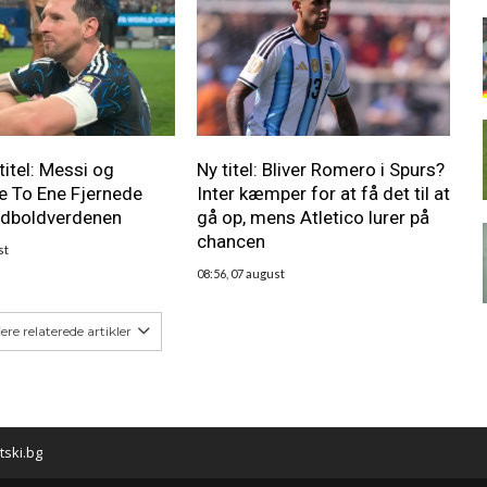
titel: Messi og
Ny titel: Bliver Romero i Spurs?
e To Ene Fjernede
Inter kæmper for at få det til at
odboldverdenen
gå op, mens Atletico lurer på
chancen
st
08:56, 07 august
lere relaterede artikler
tski.bg