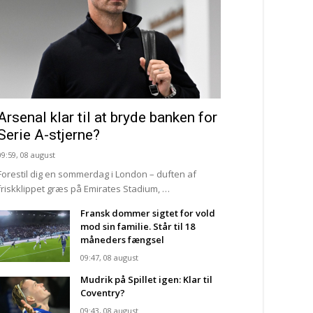
Arsenal klar til at bryde banken for
Serie A-stjerne?
09:59, 08 august
Forestil dig en sommerdag i London – duften af
friskklippet græs på Emirates Stadium, …
Fransk dommer sigtet for vold
mod sin familie. Står til 18
måneders fængsel
09:47, 08 august
Mudrik på Spillet igen: Klar til
Coventry?
09:43, 08 august