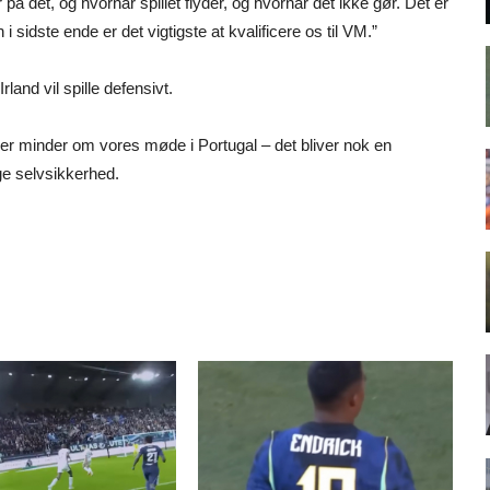
r på det, og hvornår spillet flyder, og hvornår det ikke gør. Det er
n i sidste ende er det vigtigste at kvalificere os til VM.”
land vil spille defensivt.
der minder om vores møde i Portugal – det bliver nok en
ge selvsikkerhed.