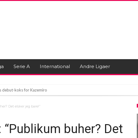
ga
Serie A
International
Andre Ligaer
s debut-koks for Kazemiro
g på flere fronter
er? Det elsker jeg bare!”
Lige Om Hjørnet!
: “Publikum buher? Det