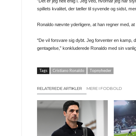
“Det er jeg helt enig i. Jeg ved, hvornår jeg har sty
spillets kvalitet, der tæller til syvende og sidst, me
Ronaldo nævnte yderligere, at han regner med, at Ir
“De vil forsvare sig dybt. Jeg forventer en kamp, 
gentagelse,” konkluderede Ronaldo med sin vanli
Tags
Cristiano Ronaldo
Topnyheder
RELATEREDE ARTIKLER
MERE I FODBOLD