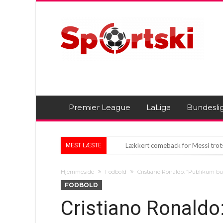
Premier League
LaLiga
Bundesli
Lækkert comeback for Messi trot
MEST LÆSTE
FIFA-chefen Infantino får opbaknin
Hjemmeside
Fodbold
Cristiano Ronaldo: “Publikum buh
Arsenal’s Største Sommerkøb Er 
FODBOLD
Cristiano Ronaldo