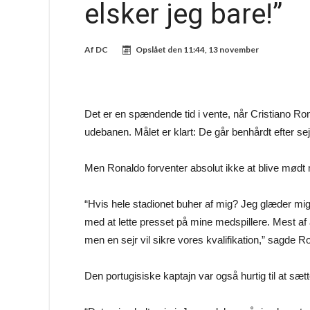
elsker jeg bare!”
Af
DC
Opslået den
11:44, 13 november
Det er en spændende tid i vente, når Cristiano Ron
udebanen. Målet er klart: De går benhårdt efter sej
Men Ronaldo forventer absolut ikke at blive mødt
“Hvis hele stadionet buher af mig? Jeg glæder mig fa
med at lette presset på mine medspillere. Mest af 
men en sejr vil sikre vores kvalifikation,” sagde R
Den portugisiske kaptajn var også hurtig til at s