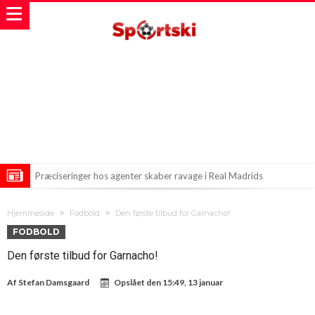
Præciseringer hos agenter skaber ravage i Real Madrids
transferplaner
Engelsk landsholdsspiller i nattelivets kløer
Hjemmeside
Fodbold
Den første tilbud for Garnacho!
Mohamed Salah nærmer sig ny klubaftale med Trabzonspor
FODBOLD
Den første tilbud for Garnacho!
Af
Stefan Damsgaard
Opslået den
15:49, 13 januar