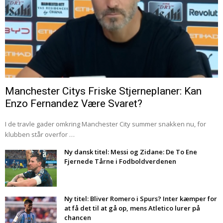
Manchester Citys Friske Stjerneplaner: Kan
Enzo Fernandez Være Svaret?
I de travle gader omkring Manchester City summer snakken nu, for
klubben står overfor …
Ny dansk titel: Messi og Zidane: De To Ene
Fjernede Tårne i Fodboldverdenen
Ny titel: Bliver Romero i Spurs? Inter kæmper for
at få det til at gå op, mens Atletico lurer på
chancen