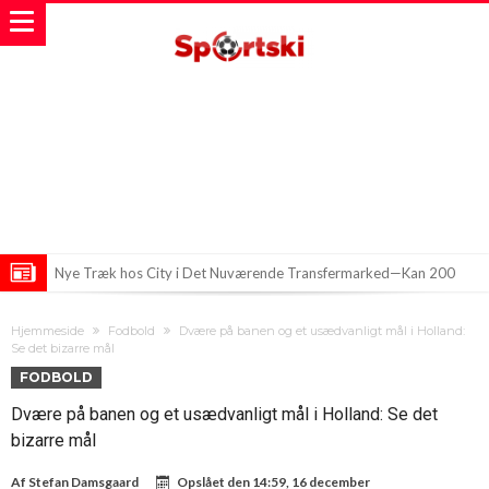
Nye Træk hos City i Det Nuværende Transfermarked—Kan 200
Millioner Blive Brugt?
Real Madrid på Konfrontationskurs: FIFA og UEFA i En Uventet Fejde
Hjemmeside
Fodbold
Dvære på banen og et usædvanligt mål i Holland:
Ny titel: Bliver Romero i Spurs? Inter kæmper for at få det til at gå
Se det bizarre mål
FODBOLD
op, mens Atletico lurer på chancen
Dvære på banen og et usædvanligt mål i Holland: Se det
bizarre mål
Af
Stefan Damsgaard
Opslået den
14:59, 16 december