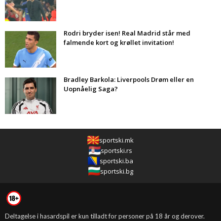
Rodri bryder isen! Real Madrid står med
falmende kort og krøllet invitation!
Bradley Barkola: Liverpools Drøm eller en
Uopnåelig Saga?
sportski.mk
sportski.rs
sportski.ba
sportski.bg
Deltagelse i hasardspil er kun tilladt for personer på 18 år og derover.