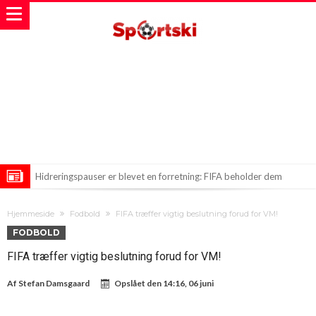
Hidreringspauser er blevet en forretning: FIFA beholder dem
PSG kræver svimlende pris for Barcola – Liverpool på vej mod et
Hjemmeside
Fodbold
FIFA træffer vigtig beslutning forud for VM!
rekordkøb?
Nye Træk hos City i Det Nuværende Transfermarked—Kan 200
FODBOLD
Millioner Blive Brugt?
FIFA træffer vigtig beslutning forud for VM!
Af
Stefan Damsgaard
Opslået den
14:16, 06 juni