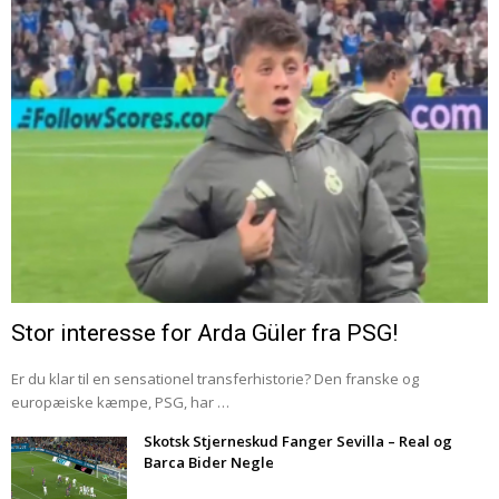
Stor interesse for Arda Güler fra PSG!
Er du klar til en sensationel transferhistorie? Den franske og
europæiske kæmpe, PSG, har …
Skotsk Stjerneskud Fanger Sevilla – Real og
Barca Bider Negle