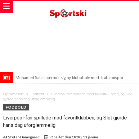
Mohamed Salah nærmer sig ny klubaftale med Trabzonspor
Ot afslørede detaljer om Vinicius’ kontrakt hos Real Madrid
Hjemmeside
Fodbold
Liverpool-fan spillede mod favoritklubben, og Slot
Arsenal klar til at bryde banken for Serie A-stjerne?
gjorde hans dag uforglemmelig
FODBOLD
Liverpool-fan spillede mod favoritklubben, og Slot gjorde
hans dag uforglemmelig
Af
Stefan Damsgaard
Opslået den
18:30, 11 januar