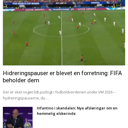
Hidreringspauser er blevet en forretning: FIFA
beholder dem
Der er sket noget lidt pudsigt i fodboldverdenen under VM 2026 –
hydreringspauserne, du …
Infantino i skandalen: Nye afsløringer om en
hemmelig elskerinde