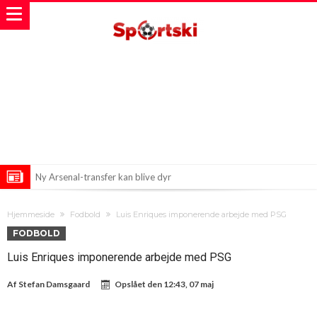
Ny Arsenal-transfer kan blive dyr
Arsenal klar med næstdyreste køb: Bruno Guimaraes skifter til
Hjemmeside
Fodbold
Luis Enriques imponerende arbejde med PSG
London-klubben
Nyt turneringsforslag skaber furore i fodboldverdenen
FODBOLD
Luis Enriques imponerende arbejde med PSG
Af
Stefan Damsgaard
Opslået den
12:43, 07 maj