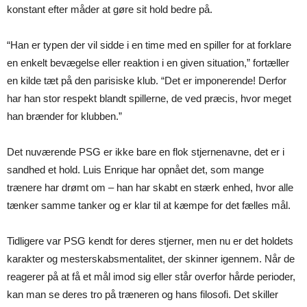
konstant efter måder at gøre sit hold bedre på.
“Han er typen der vil sidde i en time med en spiller for at forklare
en enkelt bevægelse eller reaktion i en given situation,” fortæller
en kilde tæt på den parisiske klub. “Det er imponerende! Derfor
har han stor respekt blandt spillerne, de ved præcis, hvor meget
han brænder for klubben.”
Det nuværende PSG er ikke bare en flok stjernenavne, det er i
sandhed et hold. Luis Enrique har opnået det, som mange
trænere har drømt om – han har skabt en stærk enhed, hvor alle
tænker samme tanker og er klar til at kæmpe for det fælles mål.
Tidligere var PSG kendt for deres stjerner, men nu er det holdets
karakter og mesterskabsmentalitet, der skinner igennem. Når de
reagerer på at få et mål imod sig eller står overfor hårde perioder,
kan man se deres tro på træneren og hans filosofi. Det skiller