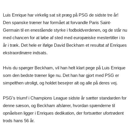
Luis Enrique har virkelig sat sit præg på PSG de sidste tre år!
Den spanske træner har formået at forvandle Paris Saint-
Germain til en enestående styrke i fodboldverdenen, og de står nu
med chancen for at løbe af sted med europæiske mestertitler i to
år i træk. Det hele er ifølge David Beckham et resultat af Enriques
ekstraordinære indsats.
Hvis du spørger Beckham, vil han helt klart pege på Luis Enrique
som den bedste træner lige nu. Det han har gjort med PSG er
simpelthen utroligt, og holdet besejrer alt og alle på deres vej.
PSG’s triumf i Champions League sidste år sætter standarden for
denne sæson, og Beckham afslører, hvordan spænderne til
opnåelsen ligger i Enriques dedikation, der fortsætter ufortrødent
trods hans 56 år.