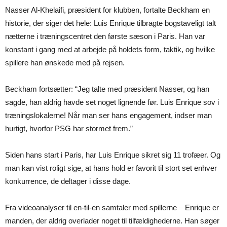
Nasser Al-Khelaifi, præsident for klubben, fortalte Beckham en
historie, der siger det hele: Luis Enrique tilbragte bogstaveligt talt
nætterne i træningscentret den første sæson i Paris. Han var
konstant i gang med at arbejde på holdets form, taktik, og hvilke
spillere han ønskede med på rejsen.
Beckham fortsætter: “Jeg talte med præsident Nasser, og han
sagde, han aldrig havde set noget lignende før. Luis Enrique sov i
træningslokalerne! Når man ser hans engagement, indser man
hurtigt, hvorfor PSG har stormet frem.”
Siden hans start i Paris, har Luis Enrique sikret sig 11 trofæer. Og
man kan vist roligt sige, at hans hold er favorit til stort set enhver
konkurrence, de deltager i disse dage.
Fra videoanalyser til en-til-en samtaler med spillerne – Enrique er
manden, der aldrig overlader noget til tilfældighederne. Han søger