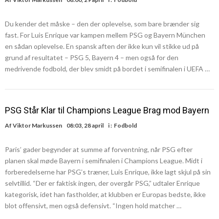
Du kender det måske – den der oplevelse, som bare brænder sig
fast. For Luis Enrique var kampen mellem PSG og Bayern München
en sådan oplevelse. En spansk aften der ikke kun vil stikke ud på
grund af resultatet – PSG 5, Bayern 4 – men også for den
medrivende fodbold, der blev smidt på bordet i semifinalen i UEFA …
PSG Står Klar til Champions League Brag mod Bayern
Af
Viktor Markussen
08:03, 28 april
i :
Fodbold
Paris’ gader begynder at summe af forventning, når PSG efter
planen skal møde Bayern i semifinalen i Champions League. Midt i
forberedelserne har PSG’s træner, Luis Enrique, ikke lagt skjul på sin
selvtillid. “Der er faktisk ingen, der overgår PSG,” udtaler Enrique
kategorisk, idet han fastholder, at klubben er Europas bedste, ikke
blot offensivt, men også defensivt. “Ingen hold matcher …