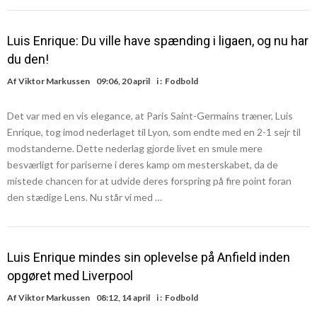
Luis Enrique: Du ville have spænding i ligaen, og nu har
du den!
Af
Viktor Markussen
09:06, 20 april
i :
Fodbold
Det var med en vis elegance, at Paris Saint-Germains træner, Luis
Enrique, tog imod nederlaget til Lyon, som endte med en 2-1 sejr til
modstanderne. Dette nederlag gjorde livet en smule mere
besværligt for pariserne i deres kamp om mesterskabet, da de
mistede chancen for at udvide deres forspring på fire point foran
den stædige Lens. Nu står vi med …
Luis Enrique mindes sin oplevelse på Anfield inden
opgøret med Liverpool
Af
Viktor Markussen
08:12, 14 april
i :
Fodbold