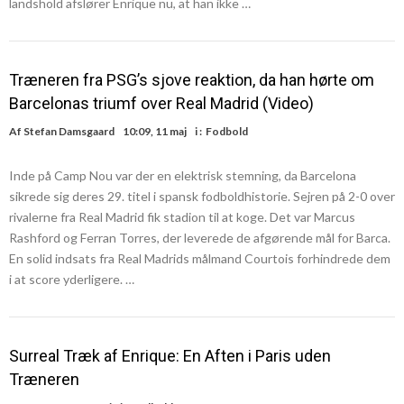
landshold afslører Enrique nu, at han ikke …
Træneren fra PSG’s sjove reaktion, da han hørte om
Barcelonas triumf over Real Madrid (Video)
Af
Stefan Damsgaard
10:09, 11 maj
i :
Fodbold
Inde på Camp Nou var der en elektrisk stemning, da Barcelona
sikrede sig deres 29. titel i spansk fodboldhistorie. Sejren på 2-0 over
rivalerne fra Real Madrid fik stadion til at koge. Det var Marcus
Rashford og Ferran Torres, der leverede de afgørende mål for Barca.
En solid indsats fra Real Madrids målmand Courtois forhindrede dem
i at score yderligere. …
Surreal Træk af Enrique: En Aften i Paris uden
Træneren