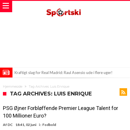
Kraftigt slag for Real Madrid: Raul Asensio ude i flere uger!
Stjerne i Real Madrid ønsker forandring: “Jeg vil væk fra klubben”
Hjemmeside
Tag Archives: Luis Enrique
Superliga-striden eskalerer: Čeferin vil vælte Infantino
TAG ARCHIVES: LUIS ENRIQUE
PSG Øjner Forbløffende Premier League Talent for
100 Millioner Euro?
Af
DC
18:41, 02 juni
i :
Fodbold