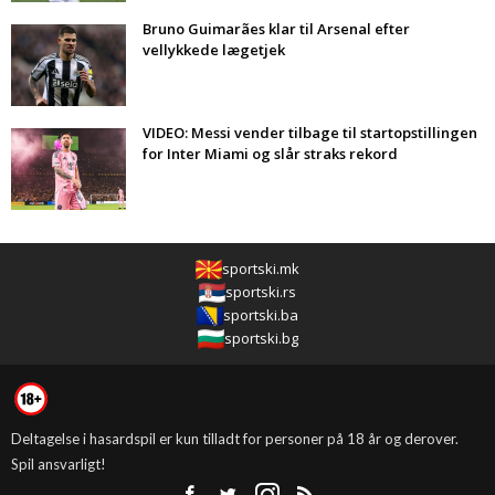
Bruno Guimarães klar til Arsenal efter
vellykkede lægetjek
VIDEO: Messi vender tilbage til startopstillingen
for Inter Miami og slår straks rekord
sportski.mk
sportski.rs
sportski.ba
sportski.bg
Deltagelse i hasardspil er kun tilladt for personer på 18 år og derover.
Spil ansvarligt!