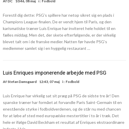
Af
DC
10:46, 08 maj
i :
Fodbold
Forestil dig dette: PSG’s spillere har netop sikret sig en plads i
Champions League-finalen. De er vendt hjem til Paris, og den
karismatiske træner Luis Enrique har inviteret hele holdet til en
fælles middag. Men det, der skete efterfølgende, er der virkelig
blevet talt om i de franske medier. Natten før havde PSG’s
medlemmer samlet sig i en hyggelig restaurant …
Luis Enriques imponerende arbejde med PSG
Af
Stefan Damsgaard
12:43, 07 maj
i :
Fodbold
Luis Enrique har virkelig sat sit præg på PSG de sidste tre år! Den
spanske træner har formået at forvandle Paris Saint-Germain til en
enestående styrke i fodboldverdenen, og de står nu med chancen
for at løbe af sted med europæiske mestertitler i to år i træk. Det
hele er ifølge David Beckham et resultat af Enriques ekstraordinære
indsats. Hvis …