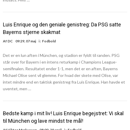
Luis Enrique og den geniale genistreg: Da PSG satte
Bayerns stjerne skakmat
Af
DC
09:29, 07 maj
i :
Fodbold
Det er en lun aften i München, og stadion er fyldt til randen. PSG
står over for Bayern i en intens returkamp i Champions League-
semifinalen. Resultatet ender 1-1, men det er en aften, Bayerns
Michael Olise sent vil glemme. For hvad der skete med Olise, var
intet mindre end en taktisk genistreg fra Luis Enrique. Han havde et
uventet, men …
Bedste kamp i mit liv! Luis Enrique begejstret: Vi skal
til München og lave mindst tre mål!
Af
Viktor Markussen
08:00, 29 april
i :
Fodbold