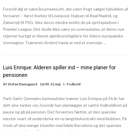
Forestil dig at være Bournemouth, der uden frygt sælger halvdelen af
forsvaret – først Kerkez til Liverpool, Huijsen til Real Madrid, og
Zabarnyij til PSG. Ikke desto mindre endte de på sjettepladsen i
Premier League. Det skulle ikke være en overraskelse, at deres nye
stjerner hurtigt er blevet øjenbrynshøjdere for tidens europæiske
stormagter. Træneren Andoni Iraola er ved at overveje …
Luis Enrique: Alderen spiller ind – mine planer for
pensionen
Af
Stefan Damsgaard
16:09, 21 maj
i :
Fodbold
Paris Saint-Germains karismatiske træner, Luis Enrique på 56 år, har
delt sine tanker om, hvornår han planlægger at sætte fodboldlivet på
pause og gå på pension. Det forventes faktisk, at den spanske
mester snart vil underskrive en ny langtidskontrakt med klubben. På
trods af sine mange triumfer med både Barcelona og det spanske